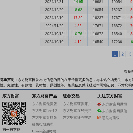
2024/12/31
-14.95
19981
19054
9
2024/12/20
-8.62
19054
18237
8
2024/12/10
17.89
18237
17671
5
2024/11/29
4.33
17671
16872
7
2024/10/18
-0.76
16872
16540
3
2024/10/10
4.12
16540
17236
-
1
2
3
数据
郑重声明：
东方财富网发布此信息的目的在于传播更多信息，与本站立场无关。东方
性、完整性、有效性、及时性、原创性等。相关信息并未经过本网站证实，不对您构
东方财富
东方财富产品
证券交易
关注东方财富
东方财富免费版
东方财富证券开户
东方财富网微博
东方财富Level-2
东方财富在线交易
东方财富网微信
东方财富策略版
东方财富证券交易
意见与建议
妙想投研助理
扫一扫下载
Choice金融终端