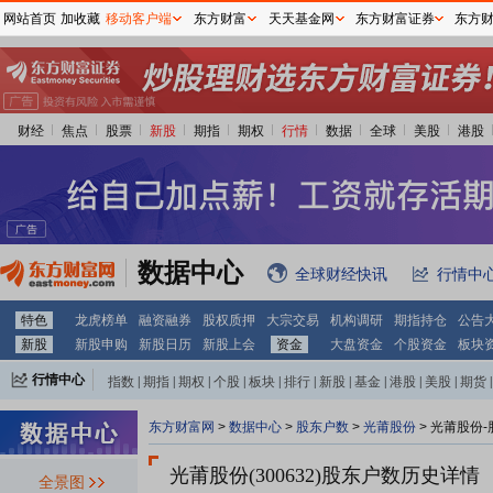
网站首页
加收藏
移动客户端
东方财富
天天基金网
东方财富证券
东方
财经
焦点
股票
新股
期指
期权
行情
数据
全球
美股
港股
数据中心
全球财经快讯
行情中
特色
龙虎榜单
融资融券
股权质押
大宗交易
机构调研
期指持仓
公告
新股
新股申购
新股日历
新股上会
资金
大盘资金
个股资金
板块
行情中心
指数
|
期指
|
期权
|
个股
|
板块
|
排行
|
新股
|
基金
|
港股
|
美股
|
期货
|
外汇
|
黄金
|
自选股
|
自选基金
东方财富网
>
数据中心
>
股东户数
>
光莆股份
>
光莆股份-
光莆股份(300632)
股东户数历史详情
全景图