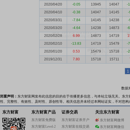
2020/04/20
-0.05
13945
14047
-
2020/04/10
-0.38
14047
14145
-
2020/03/31
-7.84
14145
14238
-
2020/03/20
-4.64
14238
14873
-
2020/02/28
6.99
14873
14719
1
2020/02/10
-13.83
14719
15479
-
2020/01/20
0.53
15479
15718
-
2019/12/31
7.80
15718
15711
1
数据
郑重声明：
东方财富网发布此信息的目的在于传播更多信息，与本站立场无关。东方
性、完整性、有效性、及时性、原创性等。相关信息并未经过本网站证实，不对您构
东方财富
东方财富产品
证券交易
关注东方财富
东方财富免费版
东方财富证券开户
东方财富网微博
东方财富Level-2
东方财富在线交易
东方财富网微信