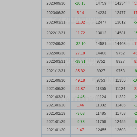
2023/09/30
-20.13
14759
14234
5
2023/06/30
5.14
14234
12477
1
2023/03/31
11.02
12477
13012
-
2022/12/31
11.72
13012
14581
-1
2022/09/30
-32.10
14581
14408
1
2022/06/30
27.18
14408
9752
4
2022/03/31
-38.91
9752
8927
8
2021/12/31
85.82
8927
9753
-
2021/09/30
49.18
9753
11355
-1
2021/06/30
51.87
11355
11124
2
2021/03/31
-4.45
11124
11332
-
2021/03/10
1.46
11332
11485
-
2021/02/19
-3.08
11485
11758
-
2021/01/29
-9.78
11758
12455
-
2021/01/20
1.47
12455
12603
-