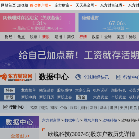
网站首页
加收藏
移动客户端
东方财富
天天基金网
东方财富证券
东方
财经
焦点
股票
新股
期指
期权
行情
数据
全球
美股
港股
数据中心
全球财经快讯
行情中
特色
龙虎榜单
融资融券
股权质押
大宗交易
机构调研
期指持仓
公告
新股
新股申购
新股日历
新股上会
资金
大盘资金
个股资金
板块
行情中心
指数
|
期指
|
期权
|
个股
|
板块
|
排行
|
新股
|
基金
|
港股
|
美股
|
期货
|
外汇
|
黄金
|
自选股
|
自选基金
东方财富网
>
数据中心
>
股东户数
>
欣锐科技
>
欣锐科技-
欣锐科技(300745)
股东户数历史详情
全景图