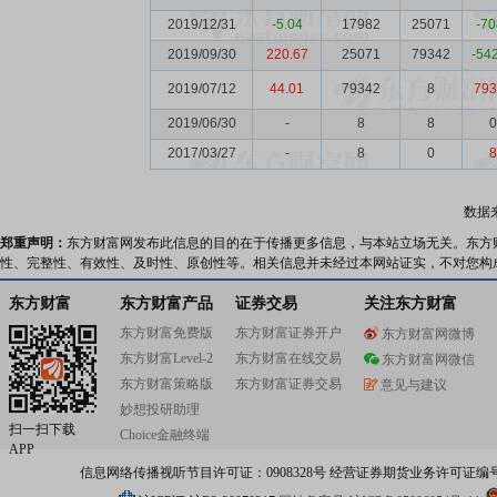
2019/12/31
-5.04
17982
25071
-70
2019/09/30
220.67
25071
79342
-54
2019/07/12
44.01
79342
8
793
2019/06/30
-
8
8
0
2017/03/27
-
8
0
8
数据
郑重声明：
东方财富网发布此信息的目的在于传播更多信息，与本站立场无关。东方
性、完整性、有效性、及时性、原创性等。相关信息并未经过本网站证实，不对您构
东方财富
东方财富产品
证券交易
关注东方财富
东方财富免费版
东方财富证券开户
东方财富网微博
东方财富Level-2
东方财富在线交易
东方财富网微信
东方财富策略版
东方财富证券交易
意见与建议
妙想投研助理
扫一扫下载
Choice金融终端
APP
信息网络传播视听节目许可证：0908328号 经营证券期货业务许可证编号：91310