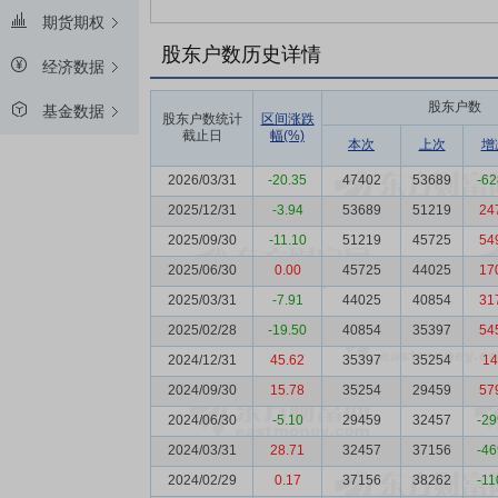
期货期权
股东户数历史详情
经济数据
股东户数
基金数据
股东户数统计
区间涨跌
截止日
幅(%)
本次
上次
增
2026/03/31
-20.35
47402
53689
-62
2025/12/31
-3.94
53689
51219
24
2025/09/30
-11.10
51219
45725
54
2025/06/30
0.00
45725
44025
17
2025/03/31
-7.91
44025
40854
31
2025/02/28
-19.50
40854
35397
54
2024/12/31
45.62
35397
35254
14
2024/09/30
15.78
35254
29459
57
2024/06/30
-5.10
29459
32457
-29
2024/03/31
28.71
32457
37156
-46
2024/02/29
0.17
37156
38262
-11