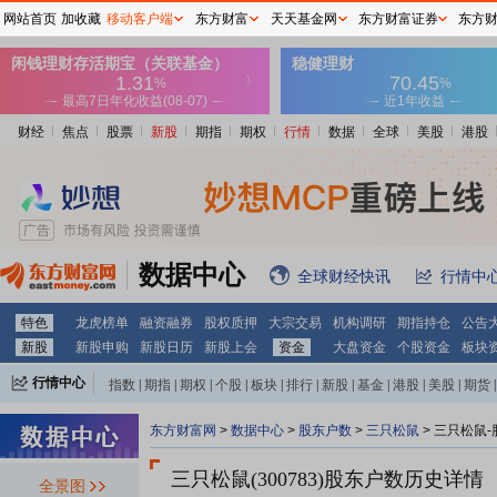
网站首页
加收藏
移动客户端
东方财富
天天基金网
东方财富证券
东方
财经
焦点
股票
新股
期指
期权
行情
数据
全球
美股
港股
数据中心
全球财经快讯
行情中
特色
龙虎榜单
融资融券
股权质押
大宗交易
机构调研
期指持仓
公告
新股
新股申购
新股日历
新股上会
资金
大盘资金
个股资金
板块
行情中心
指数
|
期指
|
期权
|
个股
|
板块
|
排行
|
新股
|
基金
|
港股
|
美股
|
期货
|
外汇
|
黄金
|
自选股
|
自选基金
东方财富网
>
数据中心
>
股东户数
>
三只松鼠
>
三只松鼠-
三只松鼠(300783)
股东户数历史详情
全景图