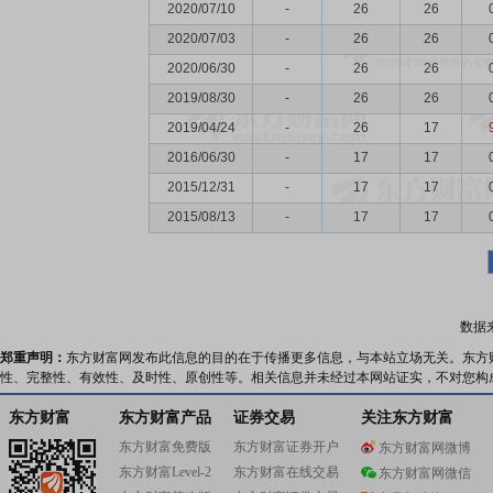
2020/07/10
-
26
26
2020/07/03
-
26
26
2020/06/30
-
26
26
2019/08/30
-
26
26
2019/04/24
-
26
17
2016/06/30
-
17
17
2015/12/31
-
17
17
2015/08/13
-
17
17
数据
郑重声明：
东方财富网发布此信息的目的在于传播更多信息，与本站立场无关。东方
性、完整性、有效性、及时性、原创性等。相关信息并未经过本网站证实，不对您构
东方财富
东方财富产品
证券交易
关注东方财富
东方财富免费版
东方财富证券开户
东方财富网微博
东方财富Level-2
东方财富在线交易
东方财富网微信