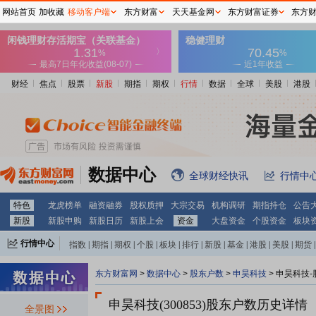
网站首页
加收藏
移动客户端
东方财富
天天基金网
东方财富证券
东方
财经
焦点
股票
新股
期指
期权
行情
数据
全球
美股
港股
数据中心
全球财经快讯
行情中
特色
龙虎榜单
融资融券
股权质押
大宗交易
机构调研
期指持仓
公告
新股
新股申购
新股日历
新股上会
资金
大盘资金
个股资金
板块
行情中心
指数
|
期指
|
期权
|
个股
|
板块
|
排行
|
新股
|
基金
|
港股
|
美股
|
期货
|
外汇
|
黄金
|
自选股
|
自选基金
东方财富网
>
数据中心
>
股东户数
>
申昊科技
>
申昊科技-
申昊科技(300853)
股东户数历史详情
全景图