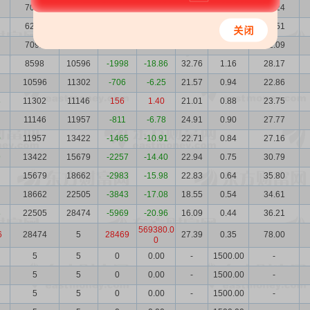
7021
6282
739
11.76
51.62
1.57
36.24
6282
7091
-809
-11.41
53.34
1.59
33.51
7091
8598
-1507
-17.53
45.25
1.41
32.09
8598
10596
-1998
-18.86
32.76
1.16
28.17
10596
11302
-706
-6.25
21.57
0.94
22.86
8
11302
11146
156
1.40
21.01
0.88
23.75
11146
11957
-811
-6.78
24.91
0.90
27.77
0
11957
13422
-1465
-10.91
22.71
0.84
27.16
9
13422
15679
-2257
-14.40
22.94
0.75
30.79
15679
18662
-2983
-15.98
22.83
0.64
35.80
18662
22505
-3843
-17.08
18.55
0.54
34.61
8
22505
28474
-5969
-20.96
16.09
0.44
36.21
569380.0
6
28474
5
28469
27.39
0.35
78.00
0
5
5
0
0.00
-
1500.00
-
5
5
0
0.00
-
1500.00
-
5
5
0
0.00
-
1500.00
-