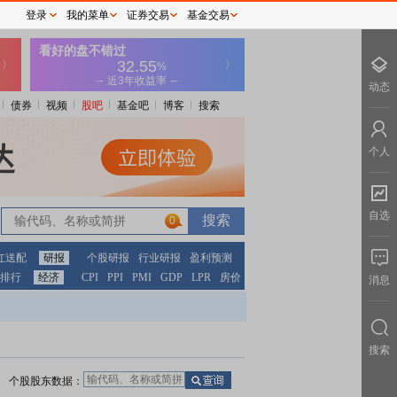
登录
我的菜单
证券交易
基金交易
动态
债券
视频
股吧
基金吧
博客
搜索
个人
自选
0
红送配
研报
个股研报
行业研报
盈利预测
排行
经济
CPI
PPI
PMI
GDP
LPR
房价
消息
搜索
个股股东数据：