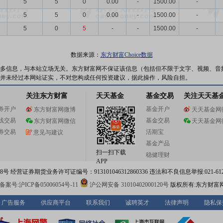
5
5
0
0.00
-
1500.00
-
5
5
0
0.00
-
1500.00
-
5
0
5
-
-
1500.00
-
数据来源：
东方财富Choice数据
多信息，与本站立场无关。东方财富网不保证该信息（包括但不限于文字、视频、音
并未经过本网站证实，不对您构成任何投资建议，据此操作，风险自担。
关注东方财富
天天基金
基金交易
关注天天基
券开户
基金开户
东方财富网微博
天天基金网
线交易
基金交易
东方财富网微信
天天基金网
券交易
活期宝
意见与建议
基金产品
扫一扫下载
稳健理财
APP
 经营证券期货业务许可证编号：913101046312860336 违法和不良信息举报:021-612
案号:沪ICP备05006054号-11
沪公网安备 31010402000120号
版权所有:东方财富
广告服务
供应商平台
联系我们
诚聘英才
法律声明
隐私保