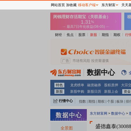
网站首页
加收藏
移动客户端
东方财富
天天
财经
焦点
股票
新股
期指
期权
行
数据中心
特色
龙虎榜单
融资融券
股权质押
大宗
新股
新股申购
新股日历
新股上会
资金
行情中心
指数
|
期指
|
期权
|
个股
|
板块
|
排
东方财富网
>
数据中心
>
盛德鑫泰(30088
全景图