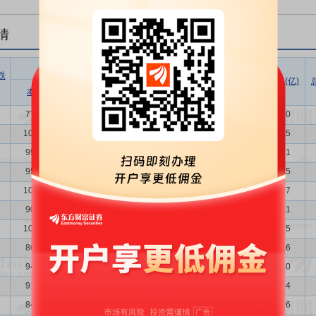
情
股东户数
户均持
户均持
跌
股市值
股数量
总市值(亿)
增减比例
本次
上次
增减
(万)
(万)
(%)
7765
10657
-2892
-27.14
58.08
1.42
45.10
10657
9970
687
6.89
34.95
1.03
37.25
9970
9506
464
4.88
38.02
1.10
37.91
9506
10015
-509
-5.08
34.55
1.16
32.85
10015
9072
943
10.39
35.92
1.10
35.97
9072
10268
-1196
-11.65
37.27
1.21
33.81
10268
8666
1602
18.49
35.89
1.07
36.85
8666
9442
-776
-8.22
32.61
1.27
28.26
9442
9165
277
3.02
31.25
1.17
29.50
6
9165
8473
692
8.17
30.70
1.20
28.14
8473
7021
1452
20.68
39.38
1.30
33.36