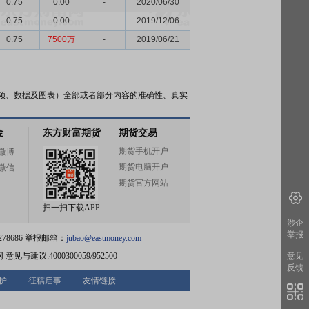
0.75
0.00
-
2020/06/30
0.75
0.00
-
2019/12/06
0.75
7500万
-
2019/06/21
频、数据及图表）全部或者部分内容的准确性、真实
金
东方财富期货
期货交易
期货手机开户
微博
期货电脑开户
微信
期货官方网站
扫一扫下载APP
涉企
举报
78686 举报邮箱：
jubao@eastmoney.com
网
意见与建议:4000300059/952500
意见
反馈
护
征稿启事
友情链接