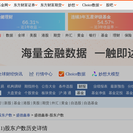
基金网
东方财富证券
东方财富期货
妙想
Choice数据
股吧
情
数据
全球
美股
港股
期货
外汇
黄金
银行
基金
理财
保险
全球财经快讯
行情中心
Choice数据
妙想大模型
交易
机构调研
期指持仓
公告大全
条件选股
财报
业绩报表
最新预告
分
大盘资金
个股资金
板块资金
沪 港 通
基金
基金净值
基金定投
基金
行
|
新股
|
基金
|
港股
|
美股
|
期货
|
外汇
|
黄金
|
自选股
|
自选基金
股东户数
>
盛德鑫泰
>
盛德鑫泰-股东户数
1)
股东户数历史详情