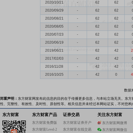
2020/10/21
-
62
62
2020/09/29
-
62
62
2020/08/21
-
62
62
2020/08/05
-
62
62
2020/07/23
-
62
62
2020/06/19
-
62
62
2019/06/21
-
62
42
2
2017/02/03
-
42
42
2016/11/28
-
42
42
2016/10/25
-
42
0
4
数据
郑重声明：
东方财富网发布此信息的目的在于传播更多信息，与本站立场无关。东方
性、完整性、有效性、及时性、原创性等。相关信息并未经过本网站证实，不对您构
东方财富
东方财富产品
证券交易
关注东方财富
东方财富免费版
东方财富证券开户
东方财富网微博
东方财富Level-2
东方财富在线交易
东方财富网微信