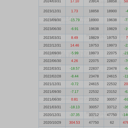
2024/03/31
17.10
23914
18858
50
2023/12/31
1.73
18858
18900
-
2023/09/30
-15.79
18900
19638
-7
2023/06/30
-6.91
19638
19829
-1
2023/03/31
8.49
19829
19753
7
2022/12/31
14.46
19753
19973
-2
2022/09/30
-5.99
19973
22075
-2
2022/06/30
4.26
22075
22837
-7
2022/03/31
-18.57
22837
23478
-6
2022/02/28
-8.44
23478
24615
-1
2021/12/31
-0.72
24615
22532
20
2021/09/30
-7.17
22532
23152
-6
2021/06/30
0.81
23152
30057
-6
2021/03/31
-18.13
30057
33712
-3
2020/12/31
-37.35
33712
47750
-14
2020/10/29
304.53
47750
62
47