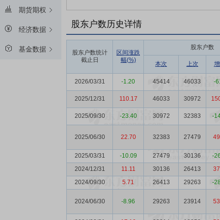
期货期权
股东户数历史详情
经济数据
股东户数
基金数据
股东户数统计
区间涨跌
截止日
幅(%)
本次
上次
增
2026/03/31
-1.20
45414
46033
-6
2025/12/31
110.17
46033
30972
15
2025/09/30
-23.40
30972
32383
-1
2025/06/30
22.70
32383
27479
49
2025/03/31
-10.09
27479
30136
-2
2024/12/31
11.11
30136
26413
37
2024/09/30
5.71
26413
29263
-2
2024/06/30
-8.96
29263
23914
53