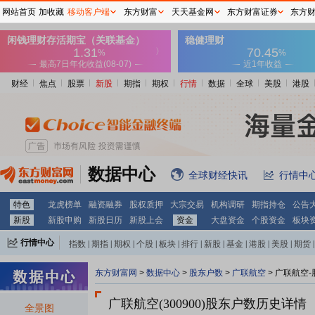
网站首页
加收藏
移动客户端
东方财富
天天基金网
东方财富证券
东方
财经
焦点
股票
新股
期指
期权
行情
数据
全球
美股
港股
数据中心
全球财经快讯
行情中
特色
龙虎榜单
融资融券
股权质押
大宗交易
机构调研
期指持仓
公告
新股
新股申购
新股日历
新股上会
资金
大盘资金
个股资金
板块
行情中心
指数
|
期指
|
期权
|
个股
|
板块
|
排行
|
新股
|
基金
|
港股
|
美股
|
期货
|
外汇
|
黄金
|
自选股
|
自选基金
东方财富网
>
数据中心
>
股东户数
>
广联航空
>
广联航空-
广联航空(300900)
股东户数历史详情
全景图