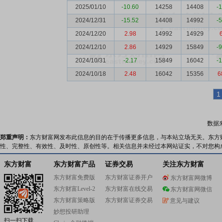
2025/01/10
-10.60
14258
14408
-
2024/12/31
-15.52
14408
14992
-
2024/12/20
2.98
14992
14929
2024/12/10
2.86
14929
15849
-
2024/10/31
-2.17
15849
16042
-
2024/10/18
2.48
16042
15356
6
1
数据
郑重声明：
东方财富网发布此信息的目的在于传播更多信息，与本站立场无关。东方
性、完整性、有效性、及时性、原创性等。相关信息并未经过本网站证实，不对您构
东方财富
东方财富产品
证券交易
关注东方财富
东方财富免费版
东方财富证券开户
东方财富网微博
东方财富Level-2
东方财富在线交易
东方财富网微信
东方财富策略版
东方财富证券交易
意见与建议
妙想投研助理
扫一扫下载