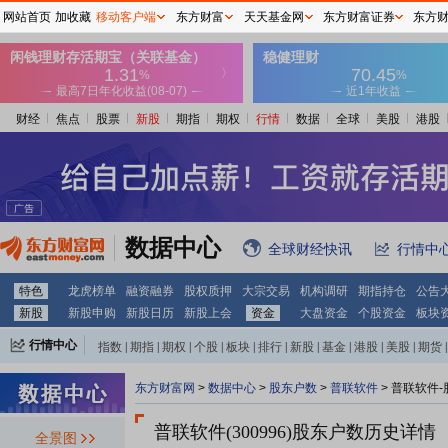
网站首页
加收藏
移动客户端
东方财富
天天基金网
东方财富证券
东方
财经
焦点
股票
新股
期指
期权
行情
数据
全球
美股
港股
数据中心
全球财经快讯
行情中
特色
龙虎榜单
融资融券
股权质押
大宗交易
机构调研
期指持仓
公告
新股
新股申购
新股日历
新股上会
资金
大盘资金
个股资金
板块
行情中心
指数
|
期指
|
期权
|
个股
|
板块
|
排行
|
新股
|
基金
|
港股
|
美股
|
期货
|
外汇
|
黄金
|
自选股
|
自选基金
东方财富网
>
数据中心
>
股东户数
>
普联软件
>
普联软件-
普联软件(300996)
股东户数历史详情
全景图