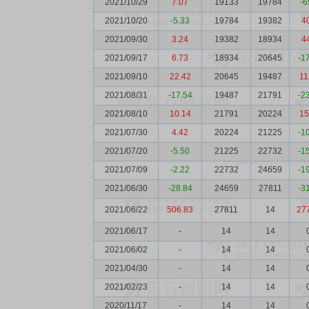
2021/10/29
7.07
19133
19784
-6
2021/10/20
-5.33
19784
19382
4
2021/09/30
3.24
19382
18934
4
2021/09/17
6.73
18934
20645
-1
2021/09/10
22.42
20645
19487
11
2021/08/31
-17.54
19487
21791
-2
2021/08/10
10.14
21791
20224
15
2021/07/30
4.42
20224
21225
-1
2021/07/20
-5.50
21225
22732
-1
2021/07/09
-2.22
22732
24659
-1
2021/06/30
-28.84
24659
27811
-3
2021/06/22
506.83
27811
14
27
2021/06/17
-
14
14
2021/06/02
-
14
14
2021/04/30
-
14
14
2021/02/23
-
14
14
2020/11/17
-
14
14