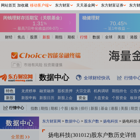
网站首页
加收藏
移动客户端
东方财富
天天基金网
东方财富证券
东方
财经
焦点
股票
新股
期指
期权
行情
数据
全球
美股
港股
数据中心
全球财经快讯
行情中
特色
龙虎榜单
融资融券
股权质押
大宗交易
机构调研
期指持仓
公告
新股
新股申购
新股日历
新股上会
资金
大盘资金
个股资金
板块
行情中心
指数
|
期指
|
期权
|
个股
|
板块
|
排行
|
新股
|
基金
|
港股
|
美股
|
期货
|
外汇
|
黄金
|
自选股
|
自选基金
东方财富网
>
数据中心
>
股东户数
>
扬电科技
>
扬电科技-
扬电科技(301012)
股东户数历史详情
全景图