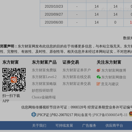
2020/10/23
-
14
14
2020/09/27
-
14
14
2020/06/30
-
14
0
1
数据
郑重声明：
东方财富网发布此信息的目的在于传播更多信息，与本站立场无关。东方
性、完整性、有效性、及时性、原创性等。相关信息并未经过本网站证实，不对您构
东方财富
东方财富产品
证券交易
关注东方财富
东方财富免费版
东方财富证券开户
东方财富网微博
东方财富Level-2
东方财富在线交易
东方财富网微信
东方财富策略版
东方财富证券交易
意见与建议
妙想投研助理
扫一扫下载
Choice金融终端
APP
信息网络传播视听节目许可证：0908328号 经营证券期货业务许可证编号：91310
沪ICP证:沪B2-20070217
网站备案号:沪ICP备05006054号-11
关于我们
可持续发展
广告服务
供应商平台