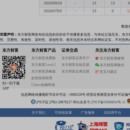
2020/09/18
-
13
13
0
2020/07/03
-
13
0
1
数据
郑重声明：
东方财富网发布此信息的目的在于传播更多信息，与本站立场无关。东方
性、完整性、有效性、及时性、原创性等。相关信息并未经过本网站证实，不对您构
东方财富
东方财富产品
证券交易
关注东方财富
东方财富免费版
东方财富证券开户
东方财富网微博
东方财富Level-2
东方财富在线交易
东方财富网微信
东方财富策略版
东方财富证券交易
意见与建议
妙想投研助理
扫一扫下载
Choice金融终端
APP
信息网络传播视听节目许可证：0908328号 经营证券期货业务许可证编号：91310
沪ICP证:沪B2-20070217
网站备案号:沪ICP备05006054号-11
关于我们
可持续发展
广告服务
供应商平台