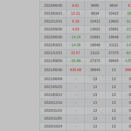
2023/06/30
6.61
9895
9834
6
2023/03/31
12.21
9834
10422
-5
2022/12/31
6.19
10422
13602
-31
2022/09/30
4.03
13602
15891
-22
2022/06/30
-14.16
15891
19646
-37
2022/03/31
-14.36
19646
21111
-14
2021/12/31
22.57
21111
27375
-62
2021/09/30
-55.98
27375
39945
-12
2021/06/30
635.08
39945
13
399
2021/06/09
-
13
13
0
2021/05/25
-
13
13
0
2021/03/12
-
13
13
0
2020/12/10
-
13
13
0
2020/11/24
-
13
13
0
2020/11/05
-
13
13
0
2020/10/24
-
13
13
0