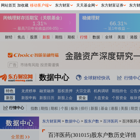
网站首页
加收藏
移动客户端
东方财富
天天基金网
东方财富证券
东方
财经
焦点
股票
新股
期指
期权
行情
数据
全球
美股
港股
数据中心
全球财经快讯
行情中
特色
龙虎榜单
融资融券
股权质押
大宗交易
机构调研
期指持仓
公告
新股
新股申购
新股日历
新股上会
资金
大盘资金
个股资金
板块
行情中心
指数
|
期指
|
期权
|
个股
|
板块
|
排行
|
新股
|
基金
|
港股
|
美股
|
期货
|
外汇
|
黄金
|
自选股
|
自选基金
东方财富网
>
数据中心
>
股东户数
>
百洋医药
>
百洋医药-
百洋医药(301015)
股东户数历史详情
全景图