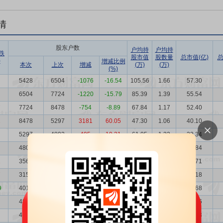
情
股东户数
户均持
户均持
跌
股市值
股数量
总市值(亿)
总
)
增减比例
本次
上次
增减
(万)
(万)
(%)
5428
6504
-1076
-16.54
105.56
1.66
57.30
6504
7724
-1220
-15.79
85.39
1.39
55.54
7
7724
8478
-754
-8.89
67.84
1.17
52.40
1
8478
5297
3181
60.05
47.30
1.06
40.10
5297
4802
495
10.31
61.05
1.22
32.34
4802
3562
1240
34.81
74.64
1.34
35.84
1
3562
3159
403
12.76
94.64
1.81
33.71
7
3159
4016
-857
-21.34
86.05
2.04
27.18
9
4016
4844
-828
-17.09
56.47
1.61
22.68
4844
4100
744
18.15
59.78
1.33
28.96
4100
4124
-24
-0.58
76.65
1.57
31.43