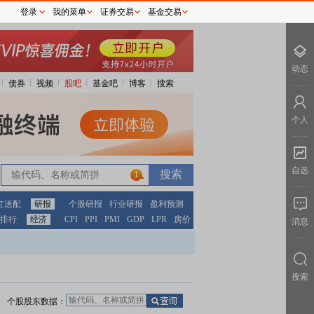
登录
我的菜单
证券交易
基金交易
动态
债券
视频
股吧
基金吧
博客
搜索
个人
自选
1
红送配
研报
个股研报
行业研报
盈利预测
排行
经济
CPI
PPI
PMI
GDP
LPR
房价
消息
搜索
个股股东数据：