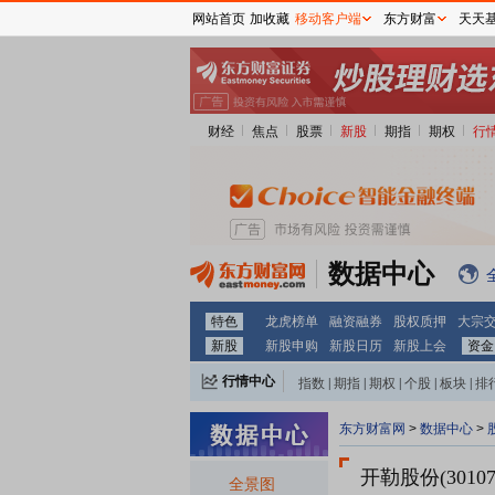
网站首页
加收藏
移动客户端
东方财富
天天
财经
焦点
股票
新股
期指
期权
行
数据中心
特色
龙虎榜单
融资融券
股权质押
大宗
新股
新股申购
新股日历
新股上会
资金
行情中心
指数
|
期指
|
期权
|
个股
|
板块
|
排
东方财富网
>
数据中心
>
开勒股份(30107
全景图