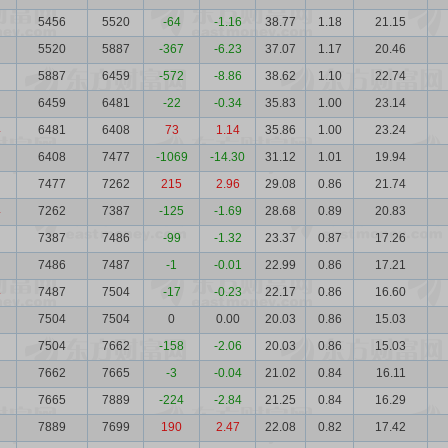
5456
5520
-64
-1.16
38.77
1.18
21.15
5520
5887
-367
-6.23
37.07
1.17
20.46
5887
6459
-572
-8.86
38.62
1.10
22.74
6459
6481
-22
-0.34
35.83
1.00
23.14
4
6481
6408
73
1.14
35.86
1.00
23.24
6408
7477
-1069
-14.30
31.12
1.01
19.94
7477
7262
215
2.96
29.08
0.86
21.74
4
7262
7387
-125
-1.69
28.68
0.89
20.83
7387
7486
-99
-1.32
23.37
0.87
17.26
7486
7487
-1
-0.01
22.99
0.86
17.21
4
7487
7504
-17
-0.23
22.17
0.86
16.60
7504
7504
0
0.00
20.03
0.86
15.03
7504
7662
-158
-2.06
20.03
0.86
15.03
7662
7665
-3
-0.04
21.02
0.84
16.11
7665
7889
-224
-2.84
21.25
0.84
16.29
7889
7699
190
2.47
22.08
0.82
17.42