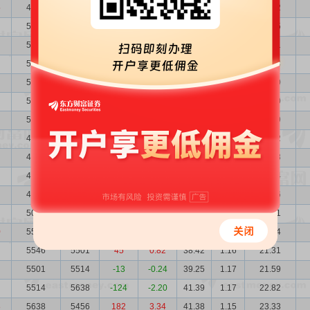
5
4124
5308
-1184
-22.31
73.29
1.57
30.22
5308
5063
245
4.84
44.93
1.22
23.85
5063
5167
-104
-2.01
47.02
1.28
23.81
5167
5120
47
0.92
46.51
1.25
24.03
5120
5120
0
0.00
47.66
1.26
24.40
5120
5310
-190
-3.58
47.66
1.26
24.40
5310
4854
456
9.39
48.57
1.22
25.79
4854
4750
104
2.19
51.54
1.33
25.02
4750
4836
-86
-1.78
57.22
1.36
27.18
4836
4622
214
4.63
54.25
1.33
26.24
4622
5014
-392
-7.82
61.57
1.40
28.46
5014
5527
-513
-9.28
53.87
1.29
27.01
0
5527
5546
-19
-0.34
43.68
1.17
24.14
5546
5501
45
0.82
38.42
1.16
21.31
5501
5514
-13
-0.24
39.25
1.17
21.59
5514
5638
-124
-2.20
41.39
1.17
22.82
8
5638
5456
182
3.34
41.38
1.15
23.33