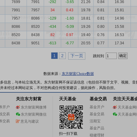
7699
7991
-292
-3.65
21.26
0.84
16.36
7991
7957
34
0.43
19.78
0.81
15.81
7957
8086
-129
-1.60
18.81
0.81
14.96
8086
8520
-434
-5.09
19.26
0.80
15.58
8520
8438
82
0.97
19.40
0.76
16.53
8438
9051
-613
-6.77
20.55
0.77
17.34
1
2
下一页
跳转到
数据来源：
东方财富Choice数据
多信息，与本站立场无关。东方财富网不保证该信息（包括但不限于文字、视频、音
并未经过本网站证实，不对您构成任何投资建议，据此操作，风险自担。
关注东方财富
天天基金
基金交易
关注天天基
券开户
基金开户
东方财富网微博
天天基金网
线交易
基金交易
东方财富网微信
天天基金网
券交易
活期宝
意见与建议
基金产品
扫一扫下载
稳健理财