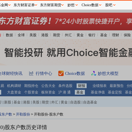
基金网
东方财富证券
东方财富期货
妙想
Choice数据
股吧
情
数据
全球
美股
港股
期货
外汇
黄金
银行
基金
理财
保险
全球财经快讯
行情中心
Choice数据
妙想大模型
交易
机构调研
期指持仓
公告大全
条件选股
财报
业绩报表
最新预告
分
大盘资金
个股资金
板块资金
沪 港 通
基金
基金净值
基金定投
基金
行
|
新股
|
基金
|
港股
|
美股
|
期货
|
外汇
|
黄金
|
自选股
|
自选基金
股东户数
>
开勒股份
>
开勒股份-股东户数
0)
股东户数历史详情