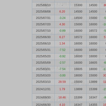
2025/08/10
-
15300
14500
8
2025/08/08
6.20
14500
14500
2025/07/31
-3.24
14500
15000
-
2025/07/20
4.30
15000
16000
-1
2025/07/10
-0.89
16000
16572
-
2025/06/30
6.27
16572
16000
5
2025/06/10
1.34
16000
16000
2025/05/31
-7.52
16000
16000
2025/05/20
-0.92
16000
16000
2025/05/09
-2.57
16000
16605
-
2025/03/31
-7.54
16605
18000
-1
2025/03/20
-3.00
18000
15000
3
2025/03/10
28.59
15000
13899
1
2024/12/31
1.79
13899
15399
-1
2024/09/30
18.46
15399
16347
-
2024/06/30
4.10
16347
14355
1