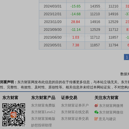
2024/03/31
-15.65
14355
11210
3
2023/12/31
-14.68
11210
14916
-3
2023/11/20
28.84
14916
12529
2
2023/09/30
-11.14
12529
11712
8
2023/06/30
1.03
11712
11857
-
2023/05/31
7.38
11857
11794
1
数据
郑重声明：
东方财富网发布此信息的目的在于传播更多信息，与本站立场无关。东方
性、完整性、有效性、及时性、原创性等。相关信息并未经过本网站证实，不对您构
东方财富
东方财富产品
证券交易
关注东方财富
东方财富免费版
东方财富证券开户
东方财富网微博
东方财富Level-2
东方财富在线交易
东方财富网微信
东方财富策略版
东方财富证券交易
意见与建议
妙想投研助理