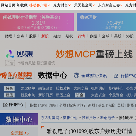
网站首页
加收藏
移动客户端
东方财富
天天基金网
东方财富证券
东方
财经
焦点
股票
新股
期指
期权
行情
数据
全球
美股
港股
数据中心
全球财经快讯
行情中
特色
龙虎榜单
融资融券
股权质押
大宗交易
机构调研
期指持仓
公告
新股
新股申购
新股日历
新股上会
资金
大盘资金
个股资金
板块
行情中心
指数
|
期指
|
期权
|
个股
|
板块
|
排行
|
新股
|
基金
|
港股
|
美股
|
期货
|
外汇
|
黄金
|
自选股
|
自选基金
东方财富网
>
数据中心
>
股东户数
>
雅创电子
>
雅创电子-
雅创电子(301099)
股东户数历史详情
全景图