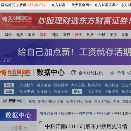
网站首页
加收藏
移动客户端
东方财富
天天基金网
东方财富证券
东方
财经
焦点
股票
新股
期指
期权
行情
数据
全球
美股
港股
数据中心
全球财经快讯
行情中
特色
龙虎榜单
融资融券
股权质押
大宗交易
机构调研
期指持仓
公告
新股
新股申购
新股日历
新股上会
资金
大盘资金
个股资金
板块
行情中心
指数
|
期指
|
期权
|
个股
|
板块
|
排行
|
新股
|
基金
|
港股
|
美股
|
期货
|
外汇
|
黄金
|
自选股
|
自选基金
东方财富网
>
数据中心
>
股东户数
>
中科江南
>
中科江南-
中科江南(301153)
股东户数历史详情
全景图