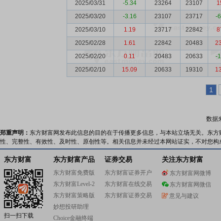
2025/03/31
-5.34
23264
23107
1
2025/03/20
-3.16
23107
23717
-
2025/03/10
1.19
23717
22842
8
2025/02/28
1.61
22842
20483
2
2025/02/20
0.11
20483
20633
-
2025/02/10
15.09
20633
19310
1
1
数据
郑重声明：
东方财富网发布此信息的目的在于传播更多信息，与本站立场无关。东方
性、完整性、有效性、及时性、原创性等。相关信息并未经过本网站证实，不对您构
东方财富
东方财富产品
证券交易
关注东方财富
东方财富免费版
东方财富证券开户
东方财富网微博
东方财富Level-2
东方财富在线交易
东方财富网微信
东方财富策略版
东方财富证券交易
意见与建议
妙想投研助理
扫一扫下载
Choice金融终端