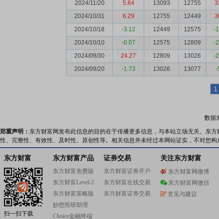
2024/11/20
5.64
13093
12755
3
2024/10/31
6.29
12755
12449
3
2024/10/18
-3.12
12449
12575
-
2024/10/10
-0.07
12575
12809
-
2024/09/30
24.27
12809
13026
-
2024/09/20
-1.73
13026
13077
-
1
数据
郑重声明：
东方财富网发布此信息的目的在于传播更多信息，与本站立场无关。东方
性、完整性、有效性、及时性、原创性等。相关信息并未经过本网站证实，不对您构
东方财富
东方财富产品
证券交易
关注东方财富
东方财富免费版
东方财富证券开户
东方财富网微博
东方财富Level-2
东方财富在线交易
东方财富网微信
东方财富策略版
东方财富证券交易
意见与建议
妙想投研助理
扫一扫下载
Choice金融终端