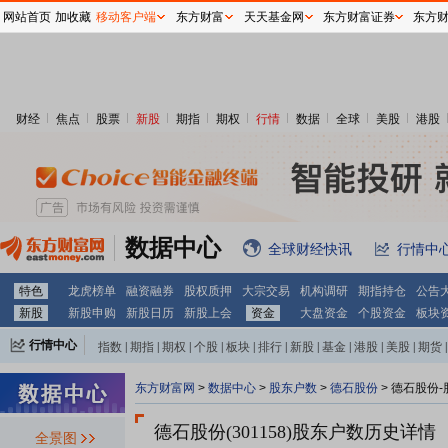
网站首页
加收藏
移动客户端
东方财富
天天基金网
东方财富证券
东方
财经
焦点
股票
新股
期指
期权
行情
数据
全球
美股
港股
数据中心
全球财经快讯
行情中
特色
龙虎榜单
融资融券
股权质押
大宗交易
机构调研
期指持仓
公告
新股
新股申购
新股日历
新股上会
资金
大盘资金
个股资金
板块
行情中心
指数
|
期指
|
期权
|
个股
|
板块
|
排行
|
新股
|
基金
|
港股
|
美股
|
期货
|
外汇
|
黄金
|
自选股
|
自选基金
东方财富网
>
数据中心
>
股东户数
>
德石股份
>
德石股份-
德石股份(301158)
股东户数历史详情
全景图