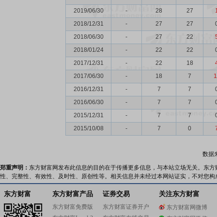
2019/06/30
-
28
27
2018/12/31
-
27
27
2018/06/30
-
27
22
2018/01/24
-
22
22
2017/12/31
-
22
18
2017/06/30
-
18
7
1
2016/12/31
-
7
7
2016/06/30
-
7
7
2015/12/31
-
7
7
2015/10/08
-
7
0
数据
郑重声明：
东方财富网发布此信息的目的在于传播更多信息，与本站立场无关。东方
性、完整性、有效性、及时性、原创性等。相关信息并未经过本网站证实，不对您构
东方财富
东方财富产品
证券交易
关注东方财富
东方财富免费版
东方财富证券开户
东方财富网微博