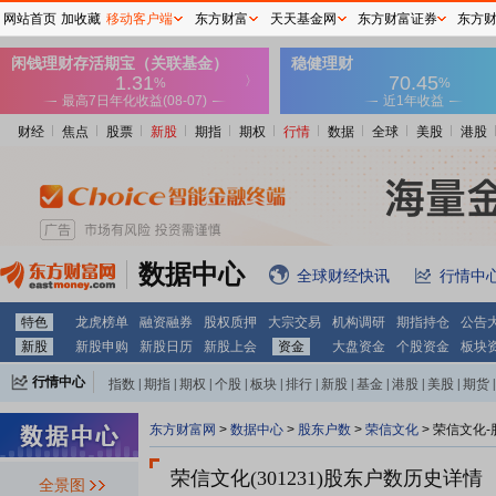
网站首页
加收藏
移动客户端
东方财富
天天基金网
东方财富证券
东方
财经
焦点
股票
新股
期指
期权
行情
数据
全球
美股
港股
数据中心
全球财经快讯
行情中
特色
龙虎榜单
融资融券
股权质押
大宗交易
机构调研
期指持仓
公告
新股
新股申购
新股日历
新股上会
资金
大盘资金
个股资金
板块
行情中心
指数
|
期指
|
期权
|
个股
|
板块
|
排行
|
新股
|
基金
|
港股
|
美股
|
期货
|
外汇
|
黄金
|
自选股
|
自选基金
东方财富网
>
数据中心
>
股东户数
>
荣信文化
>
荣信文化-
荣信文化(301231)
股东户数历史详情
全景图