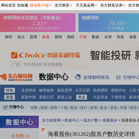
网站首页
加收藏
移动客户端
东方财富
天天基金网
东方财富证券
东方
财经
焦点
股票
新股
期指
期权
行情
数据
全球
美股
港股
数据中心
全球财经快讯
行情中
特色
龙虎榜单
融资融券
股权质押
大宗交易
机构调研
期指持仓
公告
新股
新股申购
新股日历
新股上会
资金
大盘资金
个股资金
板块
行情中心
指数
|
期指
|
期权
|
个股
|
板块
|
排行
|
新股
|
基金
|
港股
|
美股
|
期货
|
外汇
|
黄金
|
自选股
|
自选基金
东方财富网
>
数据中心
>
股东户数
>
海看股份
>
海看股份-
海看股份(301262)
股东户数历史详情
全景图