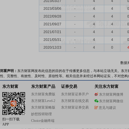
2023/03/27
-
4
4
2023/03/06
-
4
4
2022/09/28
-
4
4
2021/09/27
-
4
4
2021/07/21
-
4
4
2021/05/31
-
4
4
2020/12/23
-
4
0
数据
郑重声明：
东方财富网发布此信息的目的在于传播更多信息，与本站立场无关。东方
性、完整性、有效性、及时性、原创性等。相关信息并未经过本网站证实，不对您构
东方财富
东方财富产品
证券交易
关注东方财富
东方财富免费版
东方财富证券开户
东方财富网微博
东方财富Level-2
东方财富在线交易
东方财富网微信
东方财富策略版
东方财富证券交易
意见与建议
妙想投研助理
扫一扫下载
Choice金融终端
APP