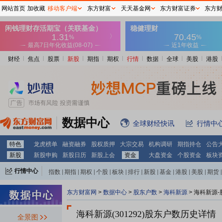
网站首页
加收藏
移动客户端
东方财富
天天基金网
东方财富证券
东方
财经
焦点
股票
新股
期指
期权
行情
数据
全球
美股
港股
数据中心
全球财经快讯
行情中
特色
龙虎榜单
融资融券
股权质押
大宗交易
机构调研
期指持仓
公告
新股
新股申购
新股日历
新股上会
资金
大盘资金
个股资金
板块
行情中心
指数
|
期指
|
期权
|
个股
|
板块
|
排行
|
新股
|
基金
|
港股
|
美股
|
期货
|
外汇
|
黄金
|
自选股
|
自选基金
东方财富网
>
数据中心
>
股东户数
>
海科新源
>
海科新源-
海科新源(301292)
股东户数历史详情
全景图