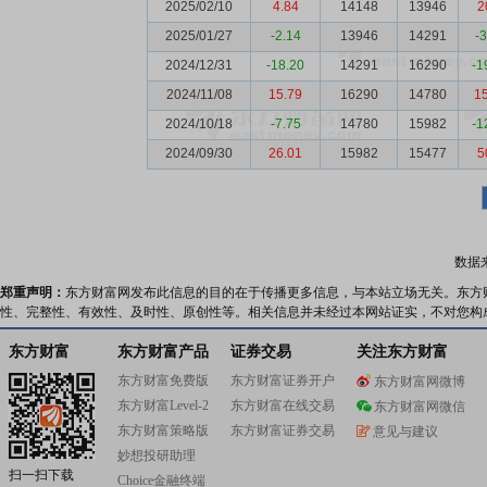
2025/02/10
4.84
14148
13946
2
2025/01/27
-2.14
13946
14291
-
2024/12/31
-18.20
14291
16290
-1
2024/11/08
15.79
16290
14780
1
2024/10/18
-7.75
14780
15982
-1
2024/09/30
26.01
15982
15477
5
数据
郑重声明：
东方财富网发布此信息的目的在于传播更多信息，与本站立场无关。东方
性、完整性、有效性、及时性、原创性等。相关信息并未经过本网站证实，不对您构
东方财富
东方财富产品
证券交易
关注东方财富
东方财富免费版
东方财富证券开户
东方财富网微博
东方财富Level-2
东方财富在线交易
东方财富网微信
东方财富策略版
东方财富证券交易
意见与建议
妙想投研助理
扫一扫下载
Choice金融终端