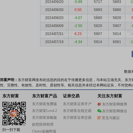
2024/09/20
-5.99
5717
5893
-
2024/08/30
0.50
5893
5880
2024/08/20
-4.07
5880
5820
2024/08/09
-2.50
5820
5907
-
2024/07/31
6.23
5907
5914
2024/07/19
-4.34
5914
6061
-
数据
郑重声明：
东方财富网发布此信息的目的在于传播更多信息，与本站立场无关。东方
性、完整性、有效性、及时性、原创性等。相关信息并未经过本网站证实，不对您构
东方财富
东方财富产品
证券交易
关注东方财富
东方财富免费版
东方财富证券开户
东方财富网微博
东方财富Level-2
东方财富在线交易
东方财富网微信
东方财富策略版
东方财富证券交易
意见与建议
妙想投研助理
扫一扫下载
Choice金融终端