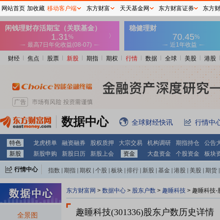
网站首页
加收藏
移动客户端
东方财富
天天基金网
东方财富证券
东方
财经
焦点
股票
新股
期指
期权
行情
数据
全球
美股
港股
数据中心
全球财经快讯
行情中
特色
龙虎榜单
融资融券
股权质押
大宗交易
机构调研
期指持仓
公告
新股
新股申购
新股日历
新股上会
资金
大盘资金
个股资金
板块
行情中心
指数
|
期指
|
期权
|
个股
|
板块
|
排行
|
新股
|
基金
|
港股
|
美股
|
期货
|
外汇
|
黄金
|
自选股
|
自选基金
东方财富网
>
数据中心
>
股东户数
>
趣睡科技
>
趣睡科技-
趣睡科技(301336)
股东户数历史详情
全景图