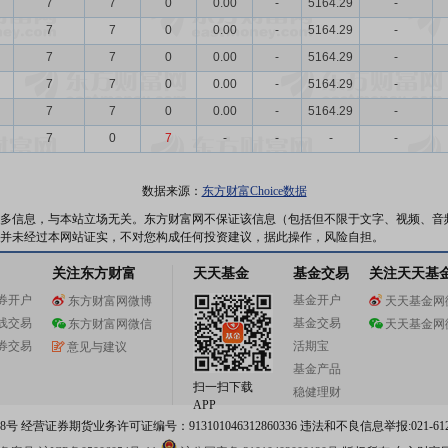
7
7
0
0.00
-
5164.29
-
7
7
0
0.00
-
5164.29
-
7
7
0
0.00
-
5164.29
-
7
7
0
0.00
-
5164.29
-
7
7
0
0.00
-
5164.29
-
7
0
7
-
-
-
-
数据来源：
东方财富Choice数据
多信息，与本站立场无关。东方财富网不保证该信息（包括但不限于文字、视频、音
并未经过本网站证实，不对您构成任何投资建议，据此操作，风险自担。
关注东方财富
天天基金
基金交易
关注天天基
券开户
基金开户
东方财富网微博
天天基金网
线交易
基金交易
东方财富网微信
天天基金网
券交易
活期宝
意见与建议
基金产品
扫一扫下载
稳健理财
APP
 经营证券期货业务许可证编号：913101046312860336 违法和不良信息举报:021-612