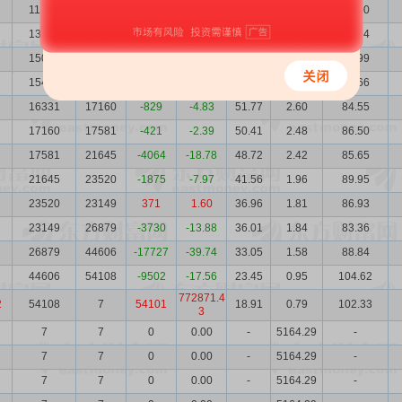
11873
13725
-1852
-13.49
82.46
3.58
97.90
13725
15008
-1283
-8.55
67.86
3.10
93.14
15008
15435
-427
-2.77
58.63
2.83
87.99
15435
16331
-896
-5.49
50.31
2.76
77.66
16331
17160
-829
-4.83
51.77
2.60
84.55
17160
17581
-421
-2.39
50.41
2.48
86.50
17581
21645
-4064
-18.78
48.72
2.42
85.65
21645
23520
-1875
-7.97
41.56
1.96
89.95
23520
23149
371
1.60
36.96
1.81
86.93
23149
26879
-3730
-13.88
36.01
1.84
83.36
26879
44606
-17727
-39.74
33.05
1.58
88.84
44606
54108
-9502
-17.56
23.45
0.95
104.62
772871.4
2
54108
7
54101
18.91
0.79
102.33
3
7
7
0
0.00
-
5164.29
-
7
7
0
0.00
-
5164.29
-
7
7
0
0.00
-
5164.29
-