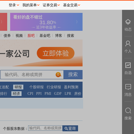
登录
我的菜单
证券交易
基金交易
动态
债券
视频
股吧
基金吧
博客
搜索
个人
自选
0
红送配
研报
个股研报
行业研报
盈利预测
排行
经济
CPI
PPI
PMI
GDP
LPR
房价
消息
搜索
个股股东数据：