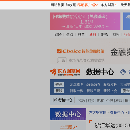
网站首页
加收藏
移动客户端
东方财富
天天
财经
焦点
股票
新股
期指
期权
行
数据中心
特色
龙虎榜单
融资融券
股权质押
大宗
新股
新股申购
新股日历
新股上会
资金
行情中心
指数
|
期指
|
期权
|
个股
|
板块
|
排
东方财富网
>
数据中心
>
浙江华远(30153
全景图