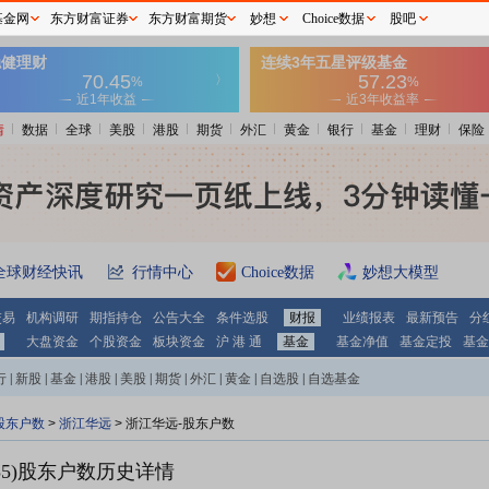
基金网
东方财富证券
东方财富期货
妙想
Choice数据
股吧
情
数据
全球
美股
港股
期货
外汇
黄金
银行
基金
理财
保险
全球财经快讯
行情中心
Choice数据
妙想大模型
交易
机构调研
期指持仓
公告大全
条件选股
财报
业绩报表
最新预告
分
大盘资金
个股资金
板块资金
沪 港 通
基金
基金净值
基金定投
基金
行
|
新股
|
基金
|
港股
|
美股
|
期货
|
外汇
|
黄金
|
自选股
|
自选基金
股东户数
>
浙江华远
>
浙江华远-股东户数
5)
股东户数历史详情