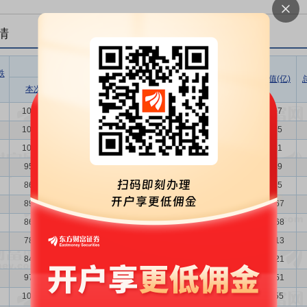
情
股东户数
户均持
户均持
跌
股市值
股数量
总市值(亿)
增减比例
本次
上次
增减
(万)
(万)
(%)
10791
10671
120
1.12
52.89
3.94
57.07
10671
10171
500
4.92
80.27
3.99
85.65
10171
9594
577
6.01
82.21
4.18
83.61
9594
8668
926
10.68
88.48
4.43
84.89
8668
8902
-234
-2.63
107.70
4.91
93.35
8902
8633
269
3.12
143.42
4.78
127.67
8633
7816
817
10.45
138.63
4.93
119.68
7816
8414
-598
-7.11
144.74
5.44
113.13
8414
9728
-1314
-13.51
144.06
5.05
121.21
9728
10423
-695
-6.67
112.58
4.37
109.51
10423
11873
-1450
-12.21
107.03
4.08
111.55