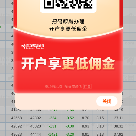
46847
48165
-1318
-2.74
11.45
2.87
53.65
8
48165
47587
578
1.21
11.03
2.79
53.11
2
47587
51329
-3742
-7.29
11.90
2.83
56.61
2
51329
43801
7528
17.19
9.46
2.62
48.54
7
43801
40153
3648
9.09
14.49
3.07
63.46
40153
39681
472
1.19
12.39
3.35
49.75
39681
38160
1521
3.99
11.42
3.39
45.31
38160
38160
0
0.00
11.10
3.52
42.35
38160
39678
-1518
-3.83
11.10
3.52
42.35
0
39678
41584
-1906
-4.58
9.73
3.39
38.59
41584
40080
1504
3.75
9.86
3.23
41.01
1
40080
41220
-1140
-2.77
9.73
3.35
38.99
41220
41457
-237
-0.57
9.75
3.26
40.20
41457
42668
-1211
-2.84
9.21
3.24
38.19
6
42668
42892
-224
-0.52
8.70
3.15
37.11
42892
43023
-131
-0.30
8.93
3.13
38.32
0
43023
44444
-1421
-3.20
8.81
3.13
37.92