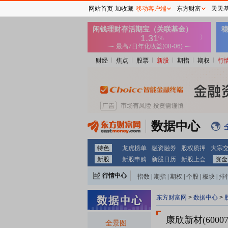
网站首页
加收藏
移动客户端
东方财富
天天
财经
焦点
股票
新股
期指
期权
行
数据中心
特色
龙虎榜单
融资融券
股权质押
大宗
新股
新股申购
新股日历
新股上会
资金
行情中心
指数
|
期指
|
期权
|
个股
|
板块
|
排
东方财富网
>
数据中心
>
康欣新材(60007
全景图