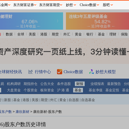
基金网
东方财富证券
东方财富期货
妙想
Choice数据
股吧
情
数据
全球
美股
港股
期货
外汇
黄金
银行
基金
理财
保险
全球财经快讯
行情中心
Choice数据
妙想大模型
交易
机构调研
期指持仓
公告大全
条件选股
财报
业绩报表
最新预告
分
大盘资金
个股资金
板块资金
沪 港 通
基金
基金净值
基金定投
基金
行
|
新股
|
基金
|
港股
|
美股
|
期货
|
外汇
|
黄金
|
自选股
|
自选基金
股东户数
>
康欣新材
>
康欣新材-股东户数
6)
股东户数历史详情