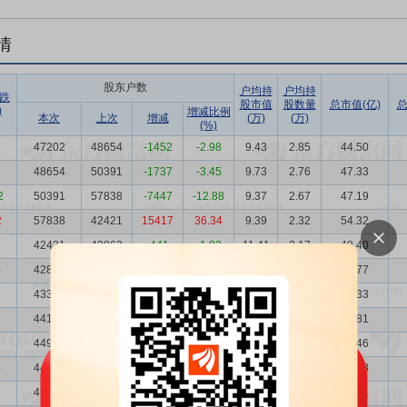
情
股东户数
户均持
户均持
跌
股市值
股数量
总市值(亿)
总
)
增减比例
本次
上次
增减
(万)
(万)
(%)
7
47202
48654
-1452
-2.98
9.43
2.85
44.50
48654
50391
-1737
-3.45
9.73
2.76
47.33
2
50391
57838
-7447
-12.88
9.37
2.67
47.19
2
57838
42421
15417
36.34
9.39
2.32
54.32
42421
42862
-441
-1.03
11.41
3.17
48.40
0
42862
43328
-466
-1.08
10.45
3.14
44.77
3
43328
44120
-792
-1.80
10.92
3.10
47.33
44120
44938
-818
-1.82
11.06
3.05
48.81
44938
44356
582
1.31
10.56
2.99
47.46
4
44356
45519
-1163
-2.55
10.19
3.03
45.18
2
45519
46847
-1328
-2.83
10.90
2.95
49.61