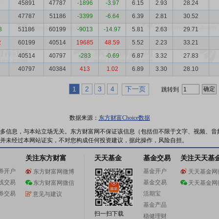
9
45891
47787
-1896
-3.97
6.15
2.93
28.24
47787
51186
-3399
-6.64
6.39
2.81
30.52
3
51186
60199
-9013
-14.97
5.81
2.63
29.71
2
60199
40514
19685
48.59
5.52
2.23
33.21
6
40514
40797
-283
-0.69
6.87
3.32
27.83
40797
40384
413
1.02
6.89
3.30
28.10
1
2
3
4
下一页
跳转到
数据来源：
东方财富Choice数据
多信息，与本站立场无关。东方财富网不保证该信息（包括但不限于文字、视频、音
并未经过本网站证实，不对您构成任何投资建议，据此操作，风险自担。
关注东方财富
天天基金
基金交易
关注天天基
券开户
基金开户
东方财富网微博
天天基金网
线交易
基金交易
东方财富网微信
天天基金网
券交易
活期宝
意见与建议
基金产品
扫一扫下载
稳健理财