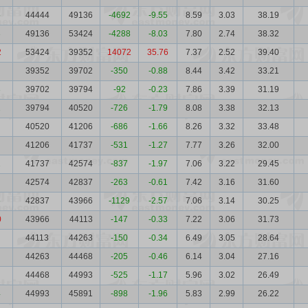
5
44444
49136
-4692
-9.55
8.59
3.03
38.19
3
49136
53424
-4288
-8.03
7.80
2.74
38.32
2
53424
39352
14072
35.76
7.37
2.52
39.40
39352
39702
-350
-0.88
8.44
3.42
33.21
3
39702
39794
-92
-0.23
7.86
3.39
31.19
2
39794
40520
-726
-1.79
8.08
3.38
32.13
40520
41206
-686
-1.66
8.26
3.32
33.48
41206
41737
-531
-1.27
7.77
3.26
32.00
1
41737
42574
-837
-1.97
7.06
3.22
29.45
42574
42837
-263
-0.61
7.42
3.16
31.60
6
42837
43966
-1129
-2.57
7.06
3.14
30.25
0
43966
44113
-147
-0.33
7.22
3.06
31.73
44113
44263
-150
-0.34
6.49
3.05
28.64
44263
44468
-205
-0.46
6.14
3.04
27.16
44468
44993
-525
-1.17
5.96
3.02
26.49
4
44993
45891
-898
-1.96
5.83
2.99
26.22