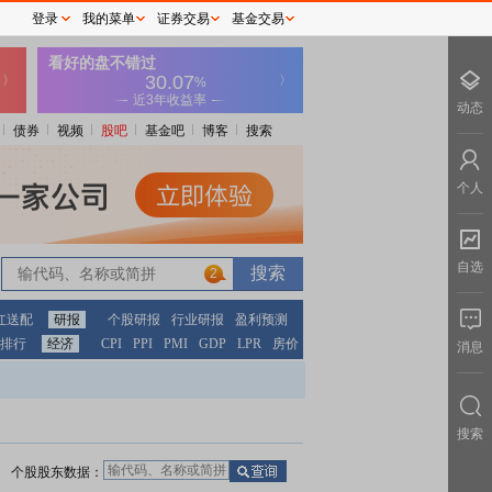
登录
我的菜单
证券交易
基金交易
动态
债券
视频
股吧
基金吧
博客
搜索
个人
自选
2
红送配
研报
个股研报
行业研报
盈利预测
排行
经济
CPI
PPI
PMI
GDP
LPR
房价
消息
搜索
个股股东数据：