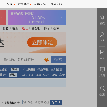
登录
我的菜单
证券交易
基金交易
动态
债券
视频
股吧
基金吧
博客
搜索
个人
自选
0
红送配
研报
个股研报
行业研报
盈利预测
排行
经济
CPI
PPI
PMI
GDP
LPR
房价
消息
搜索
个股股东数据：