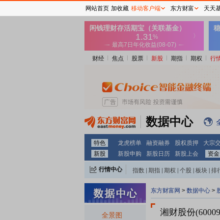
网站首页
加收藏
移动客户端
东方财富
天天
财经
焦点
股票
新股
期指
期权
行
数据中心
特色
龙虎榜单
融资融券
股权质押
大宗
新股
新股申购
新股日历
新股上会
资金
行情中心
指数
|
期指
|
期权
|
个股
|
板块
|
排
东方财富网
>
数据中心
>
湘财股份(60009
全景图