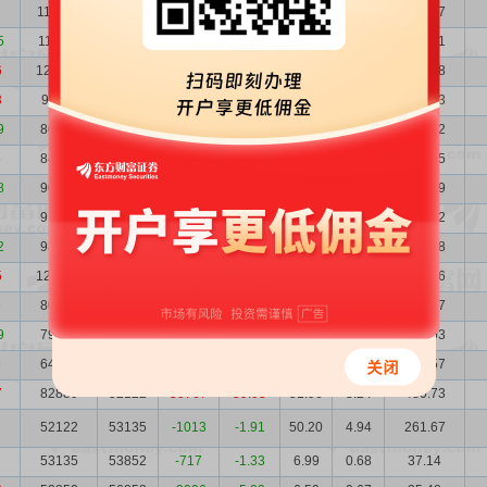
114671
111107
3564
3.21
19.52
2.49
223.87
5
111107
121816
-10709
-8.79
20.07
2.57
223.01
6
121816
91119
30697
33.69
22.37
2.35
272.48
3
91119
80144
10975
13.69
23.69
3.13
215.83
9
80144
84326
-4182
-4.96
22.55
3.56
180.72
5
84326
90297
-5971
-6.61
26.04
3.39
219.55
8
90297
91290
-993
-1.09
26.18
3.16
236.39
91290
98527
-7237
-7.35
31.65
3.13
288.92
2
98527
123251
-24724
-20.06
27.82
2.90
274.08
5
123251
80935
42316
52.28
25.48
2.18
314.06
9
80935
79226
1709
2.16
28.17
3.31
227.97
9
79226
64741
14485
22.37
31.69
3.39
251.03
9
64741
82889
-18148
-21.89
60.48
4.14
391.57
7
82889
52122
30767
59.03
51.96
3.24
430.73
7
52122
53135
-1013
-1.91
50.20
4.94
261.67
53135
53852
-717
-1.33
6.99
0.68
37.14