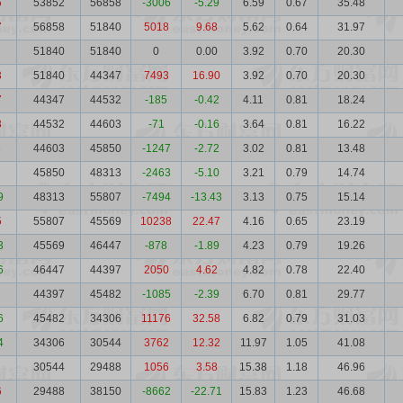
6
53852
56858
-3006
-5.29
6.59
0.67
35.48
7
56858
51840
5018
9.68
5.62
0.64
31.97
51840
51840
0
0.00
3.92
0.70
20.30
3
51840
44347
7493
16.90
3.92
0.70
20.30
7
44347
44532
-185
-0.42
4.11
0.81
18.24
8
44532
44603
-71
-0.16
3.64
0.81
16.22
8
44603
45850
-1247
-2.72
3.02
0.81
13.48
3
45850
48313
-2463
-5.10
3.21
0.79
14.74
9
48313
55807
-7494
-13.43
3.13
0.75
15.14
5
55807
45569
10238
22.47
4.16
0.65
23.19
3
45569
46447
-878
-1.89
4.23
0.79
19.26
6
46447
44397
2050
4.62
4.82
0.78
22.40
7
44397
45482
-1085
-2.39
6.70
0.81
29.77
6
45482
34306
11176
32.58
6.82
0.79
31.03
4
34306
30544
3762
12.32
11.97
1.05
41.08
30544
29488
1056
3.58
15.38
1.18
46.96
6
29488
38150
-8662
-22.71
15.83
1.23
46.68