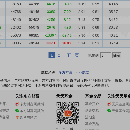
1
38150
44766
-6616
-14.78
10.61
0.95
40.46
44766
48146
-3380
-7.02
8.01
0.81
35.87
3
48146
52402
-4256
-8.12
7.13
0.75
34.32
8
52402
55078
-2676
-4.86
5.83
0.69
30.53
0
55078
68385
-13307
-19.46
7.30
0.66
40.21
3
68385
49544
18841
38.03
5.34
0.53
36.49
1
2
下一页
跳转到
数据来源：
东方财富Choice数据
多信息，与本站立场无关。东方财富网不保证该信息（包括但不限于文字、视频、音
并未经过本网站证实，不对您构成任何投资建议，据此操作，风险自担。
关注东方财富
天天基金
基金交易
关注天天基
券开户
基金开户
东方财富网微博
天天基金网
线交易
基金交易
东方财富网微信
天天基金网
券交易
活期宝
意见与建议
基金产品
扫一扫下载