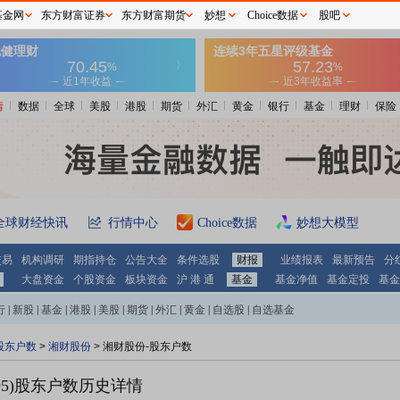
基金网
东方财富证券
东方财富期货
妙想
Choice数据
股吧
情
数据
全球
美股
港股
期货
外汇
黄金
银行
基金
理财
保险
全球财经快讯
行情中心
Choice数据
妙想大模型
交易
机构调研
期指持仓
公告大全
条件选股
财报
业绩报表
最新预告
分
大盘资金
个股资金
板块资金
沪 港 通
基金
基金净值
基金定投
基金
行
|
新股
|
基金
|
港股
|
美股
|
期货
|
外汇
|
黄金
|
自选股
|
自选基金
股东户数
>
湘财股份
>
湘财股份-股东户数
5)
股东户数历史详情