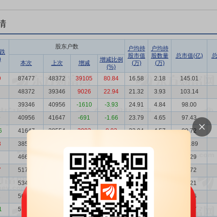
情
股东户数
户均持
户均持
跌
股市值
股数量
总市值(亿)
总
)
增减比例
本次
上次
增减
(万)
(万)
(%)
9
87477
48372
39105
80.84
16.58
2.18
145.01
48372
39346
9026
22.94
21.32
3.93
103.14
39346
40956
-1610
-3.93
24.91
4.84
98.00
9
40956
41647
-691
-1.66
23.79
4.65
97.43
6
41647
38554
3093
8.02
23.94
4.57
99.72
8
38554
46637
-8083
-17.33
30.06
4.94
115.89
46637
51791
-5154
-9.95
20.65
4.08
96.29
7
51791
53464
-1673
-3.13
17.71
3.67
91.72
4
53464
56000
-2536
-4.53
15.38
3.56
82.21
2
56000
57861
-1861
-3.22
14.85
3.40
83.16
1
57861
60758
-2897
-4.77
15.36
3.29
88.87