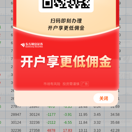
60758
62655
-1897
-3.03
17.48
3.13
106.19
5
62655
63467
-812
-1.28
15.76
3.04
98.77
2
63467
64380
-913
-1.42
16.10
3.00
102.19
1
64380
61136
3244
5.31
16.91
2.96
108.85
2
61136
62992
-1856
-2.95
26.30
3.11
160.80
7
62992
71202
-8210
-11.53
22.69
3.02
142.92
8
71202
71437
-235
-0.33
23.44
2.67
166.89
1
71437
28391
43046
151.62
25.31
2.66
180.78
9
28391
34540
-6149
-17.80
29.39
5.95
83.45
0
34540
30825
3715
12.05
24.60
4.89
84.97
9
30825
26597
4228
15.90
22.69
5.48
69.94
26597
26811
-214
-0.80
23.69
6.35
63.01
2
26811
27977
-1166
-4.17
21.67
6.30
58.11
6
27977
28947
-970
-3.35
18.48
6.04
51.69
8
28947
30124
-1177
-3.91
11.95
3.45
34.58
0
30124
32236
-2112
-6.55
11.84
3.32
35.68
3
32236
27358
4878
17.83
13.11
3.10
42.28