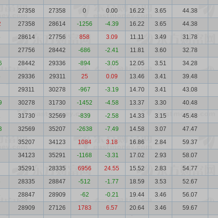
27358
27358
0
0.00
16.22
3.65
44.38
2
27358
28614
-1256
-4.39
16.22
3.65
44.38
5
28614
27756
858
3.09
11.11
3.49
31.78
7
27756
28442
-686
-2.41
11.81
3.60
32.78
6
28442
29336
-894
-3.05
12.05
3.51
34.28
5
29336
29311
25
0.09
13.46
3.41
39.48
29311
30278
-967
-3.19
14.70
3.41
43.08
9
30278
31730
-1452
-4.58
13.37
3.30
40.48
1
31730
32569
-839
-2.58
14.33
3.15
45.48
3
32569
35207
-2638
-7.49
14.58
3.07
47.47
35207
34123
1084
3.18
16.86
2.84
59.37
34123
35291
-1168
-3.31
17.02
2.93
58.07
35291
28335
6956
24.55
15.52
2.83
54.77
6
28335
28847
-512
-1.77
18.59
3.53
52.67
3
28847
28909
-62
-0.21
19.44
3.46
56.07
28909
27126
1783
6.57
20.64
3.46
59.67