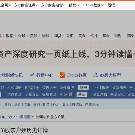
基金网
东方财富证券
东方财富期货
妙想
Choice数据
股吧
情
数据
全球
美股
港股
期货
外汇
黄金
银行
基金
理财
保险
全球财经快讯
行情中心
Choice数据
妙想大模型
交易
机构调研
期指持仓
公告大全
条件选股
财报
业绩报表
最新预告
分
大盘资金
个股资金
板块资金
沪 港 通
基金
基金净值
基金定投
基金
行
|
新股
|
基金
|
港股
|
美股
|
期货
|
外汇
|
黄金
|
自选股
|
自选基金
股东户数
>
中闽能源
>
中闽能源-股东户数
3)
股东户数历史详情