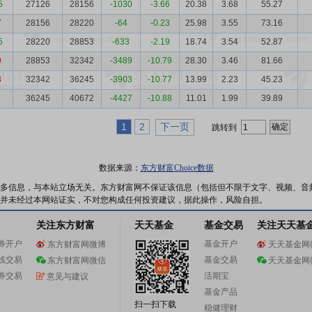
5
27126
28156
-1030
-3.66
20.38
3.68
55.27
7
28156
28220
-64
-0.23
25.98
3.55
73.16
5
28220
28853
-633
-2.19
18.74
3.54
52.87
0
28853
32342
-3489
-10.79
28.30
3.46
81.66
8
32342
36245
-3903
-10.77
13.99
2.23
45.23
36245
40672
-4427
-10.88
11.01
1.99
39.89
1
2
下一页
跳转到
数据来源：
东方财富Choice数据
多信息，与本站立场无关。东方财富网不保证该信息（包括但不限于文字、视频、音
并未经过本网站证实，不对您构成任何投资建议，据此操作，风险自担。
关注东方财富
天天基金
基金交易
关注天天基
券开户
基金开户
东方财富网微博
天天基金网
线交易
基金交易
东方财富网微信
天天基金网
券交易
活期宝
意见与建议
基金产品
扫一扫下载
稳健理财