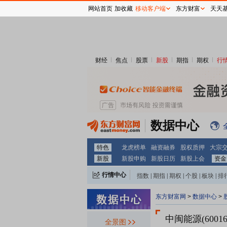
网站首页
加收藏
移动客户端
东方财富
天天
财经
焦点
股票
新股
期指
期权
行
数据中心
特色
龙虎榜单
融资融券
股权质押
大宗
新股
新股申购
新股日历
新股上会
资金
行情中心
指数
|
期指
|
期权
|
个股
|
板块
|
排
东方财富网
>
数据中心
>
中闽能源(60016
全景图