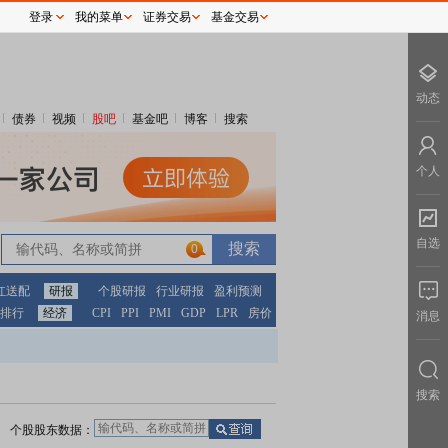
登录
我的菜单
证券交易
基金交易
动态
债券
视频
股吧
基金吧
博客
搜索
个人
自选
0
红送配
研报
个股研报
行业研报
盈利预测
排行
经济
CPI
PPI
PMI
GDP
LPR
房价
消息
搜索
个股股东数据：