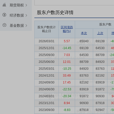
期货期权
股东户数历史详情
经济数据
股东户数
基金数据
股东户数统计
区间涨跌
截止日
幅(%)
本次
上次
2026/03/31
5.57
65040
69139
-4
2025/12/31
-14.45
69139
64530
4
2025/09/30
7.03
64530
88709
-2
2025/06/30
12.01
88709
84920
3
2025/03/31
-10.25
84920
83763
1
2024/12/31
33.49
83763
82192
1
2024/09/30
17.45
82192
83919
-1
2024/06/30
-22.53
83919
91872
-7
2024/03/31
-20.34
91872
90930
9
2023/12/31
8.94
90930
87918
3
2023/09/30
-8.83
87918
92947
-5