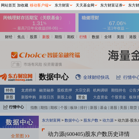
网站首页
加收藏
移动客户端
东方财富
天天基金网
东方财富证券
东方
财经
焦点
股票
新股
期指
期权
行情
数据
全球
美股
港股
数据中心
全球财经快讯
行情中
特色
龙虎榜单
融资融券
股权质押
大宗交易
机构调研
期指持仓
公告
新股
新股申购
新股日历
新股上会
资金
大盘资金
个股资金
板块
行情中心
指数
|
期指
|
期权
|
个股
|
板块
|
排行
|
新股
|
基金
|
港股
|
美股
|
期货
|
外汇
|
黄金
|
自选股
|
自选基金
东方财富网
>
数据中心
>
股东户数
>
动力源
>
动力源-股东
动力源(600405)
股东户数历史详情
全景图