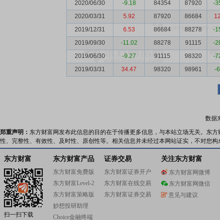
2020/06/30
-9.18
84354
87920
-3
2020/03/31
5.92
87920
86684
1
2019/12/31
6.53
86684
88278
-1
2019/09/30
-11.02
88278
91115
-2
2019/06/30
-9.27
91115
98320
-7
2019/03/31
34.47
98320
98961
-
数据
郑重声明：
东方财富网发布此信息的目的在于传播更多信息，与本站立场无关。东方
性、完整性、有效性、及时性、原创性等。相关信息并未经过本网站证实，不对您构
东方财富
东方财富产品
证券交易
关注东方财富
东方财富免费版
东方财富证券开户
东方财富网微博
东方财富Level-2
东方财富在线交易
东方财富网微信
东方财富策略版
东方财富证券交易
意见与建议
妙想投研助理
扫一扫下载
Choice金融终端