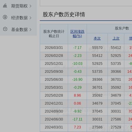
期货期权
股东户数历史详情
经济数据
股东户数
基金数据
股东户数统计
区间涨跌
截止日
幅(%)
本次
上次
2026/03/31
-7.17
55570
55412
1
2026/02/28
-2.23
55412
52925
2
2025/12/31
-10.03
52925
53735
-
2025/09/30
-0.43
53735
39366
14
2025/06/30
-16.90
39366
36701
2
2025/03/31
-0.29
36701
35092
1
2025/02/28
8.96
35092
34679
4
2024/12/31
0.06
34679
37045
-2
2024/09/30
-9.92
37045
30031
7
2024/06/30
-17.11
30031
27586
2
2024/03/31
7.23
27586
27529