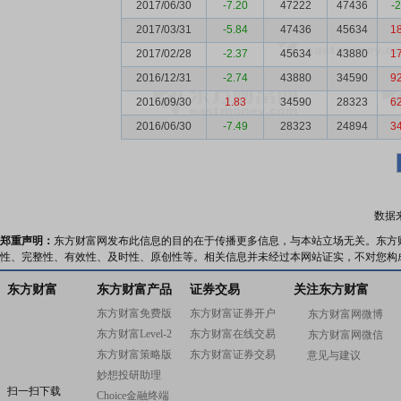
2017/06/30
-7.20
47222
47436
-
2017/03/31
-5.84
47436
45634
1
2017/02/28
-2.37
45634
43880
1
2016/12/31
-2.74
43880
34590
9
2016/09/30
1.83
34590
28323
6
2016/06/30
-7.49
28323
24894
3
数据
郑重声明：
东方财富网发布此信息的目的在于传播更多信息，与本站立场无关。东方
性、完整性、有效性、及时性、原创性等。相关信息并未经过本网站证实，不对您构
东方财富
东方财富产品
证券交易
关注东方财富
东方财富免费版
东方财富证券开户
东方财富网微博
东方财富Level-2
东方财富在线交易
东方财富网微信
东方财富策略版
东方财富证券交易
意见与建议
妙想投研助理
扫一扫下载
Choice金融终端