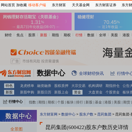
网站首页
加收藏
移动客户端
东方财富
天天基金网
东方财富证券
东方
财经
焦点
股票
新股
期指
期权
行情
数据
全球
美股
港股
数据中心
全球财经快讯
行情中
特色
龙虎榜单
融资融券
股权质押
大宗交易
机构调研
期指持仓
公告
新股
新股申购
新股日历
新股上会
资金
大盘资金
个股资金
板块
行情中心
指数
|
期指
|
期权
|
个股
|
板块
|
排行
|
新股
|
基金
|
港股
|
美股
|
期货
|
外汇
|
黄金
|
自选股
|
自选基金
东方财富网
>
数据中心
>
股东户数
>
昆药集团
>
昆药集团-
昆药集团(600422)
股东户数历史详情
全景图