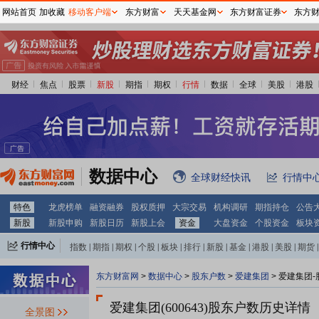
网站首页
加收藏
移动客户端
东方财富
天天基金网
东方财富证券
东方
财经
焦点
股票
新股
期指
期权
行情
数据
全球
美股
港股
数据中心
全球财经快讯
行情中
特色
龙虎榜单
融资融券
股权质押
大宗交易
机构调研
期指持仓
公告
新股
新股申购
新股日历
新股上会
资金
大盘资金
个股资金
板块
行情中心
指数
|
期指
|
期权
|
个股
|
板块
|
排行
|
新股
|
基金
|
港股
|
美股
|
期货
|
外汇
|
黄金
|
自选股
|
自选基金
东方财富网
>
数据中心
>
股东户数
>
爱建集团
>
爱建集团-
爱建集团(600643)
股东户数历史详情
全景图