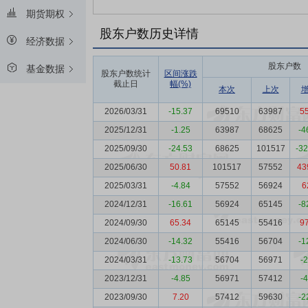
期货期权
股东户数历史详情
经济数据
股东户数
基金数据
股东户数统计
区间涨跌
截止日
幅(%)
本次
上次
2026/03/31
-15.37
69510
63987
5
2025/12/31
-1.25
63987
68625
-4
2025/09/30
-24.53
68625
101517
-3
2025/06/30
50.81
101517
57552
43
2025/03/31
-4.84
57552
56924
6
2024/12/31
-16.61
56924
65145
-8
2024/09/30
65.34
65145
55416
9
2024/06/30
-14.32
55416
56704
-1
2024/03/31
-13.73
56704
56971
-
2023/12/31
-4.85
56971
57412
-
2023/09/30
7.20
57412
59630
-2