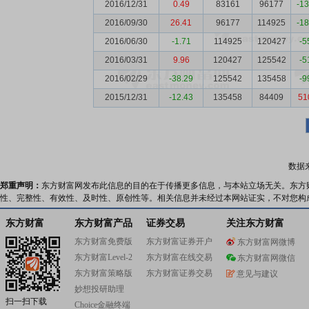
2016/12/31
0.49
83161
96177
-1
2016/09/30
26.41
96177
114925
-1
2016/06/30
-1.71
114925
120427
-5
2016/03/31
9.96
120427
125542
-5
2016/02/29
-38.29
125542
135458
-9
2015/12/31
-12.43
135458
84409
51
数据
郑重声明：
东方财富网发布此信息的目的在于传播更多信息，与本站立场无关。东方
性、完整性、有效性、及时性、原创性等。相关信息并未经过本网站证实，不对您构
东方财富
东方财富产品
证券交易
关注东方财富
东方财富免费版
东方财富证券开户
东方财富网微博
东方财富Level-2
东方财富在线交易
东方财富网微信
东方财富策略版
东方财富证券交易
意见与建议
妙想投研助理
扫一扫下载
Choice金融终端