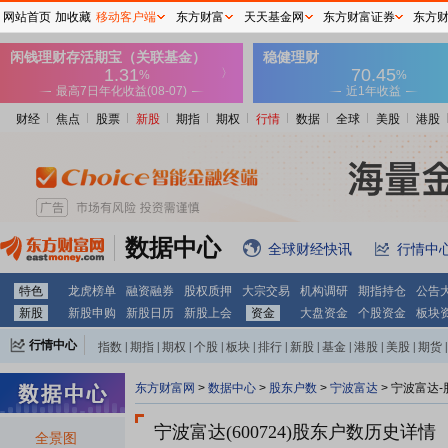
网站首页
加收藏
移动客户端
东方财富
天天基金网
东方财富证券
东方
财经
焦点
股票
新股
期指
期权
行情
数据
全球
美股
港股
数据中心
全球财经快讯
行情中
特色
龙虎榜单
融资融券
股权质押
大宗交易
机构调研
期指持仓
公告
新股
新股申购
新股日历
新股上会
资金
大盘资金
个股资金
板块
行情中心
指数
|
期指
|
期权
|
个股
|
板块
|
排行
|
新股
|
基金
|
港股
|
美股
|
期货
|
外汇
|
黄金
|
自选股
|
自选基金
东方财富网
>
数据中心
>
股东户数
>
宁波富达
>
宁波富达-
宁波富达(600724)
股东户数历史详情
全景图