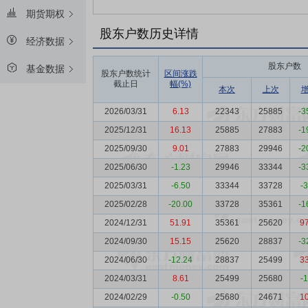
期货期权
股东户数历史详情
经济数据
股东户数
基金数据
股东户数统计
区间涨跌
截止日
幅(%)
本次
上次
2026/03/31
6.13
22343
25885
-3
2025/12/31
16.13
25885
27883
-1
2025/09/30
9.01
27883
29946
-2
2025/06/30
-1.23
29946
33344
-3
2025/03/31
-6.50
33344
33728
-
2025/02/28
-20.00
33728
35361
-1
2024/12/31
51.91
35361
25620
9
2024/09/30
15.15
25620
28837
-3
2024/06/30
-12.24
28837
25499
3
2024/03/31
8.61
25499
25680
-
2024/02/29
-0.50
25680
24671
1