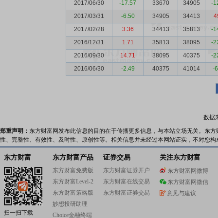
2017/06/30
-17.57
33670
34905
-1
2017/03/31
-6.50
34905
34413
4
2017/02/28
3.36
34413
35813
-1
2016/12/31
1.71
35813
38095
-2
2016/09/30
14.71
38095
40375
-2
2016/06/30
-2.49
40375
41014
-
数据
郑重声明：
东方财富网发布此信息的目的在于传播更多信息，与本站立场无关。东方
性、完整性、有效性、及时性、原创性等。相关信息并未经过本网站证实，不对您构
东方财富
东方财富产品
证券交易
关注东方财富
东方财富免费版
东方财富证券开户
东方财富网微博
东方财富Level-2
东方财富在线交易
东方财富网微信
东方财富策略版
东方财富证券交易
意见与建议
妙想投研助理
扫一扫下载
Choice金融终端