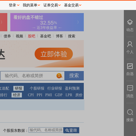
登录
我的菜单
证券交易
基金交易
动态
债券
视频
股吧
基金吧
博客
搜索
个人
自选
1
红送配
研报
个股研报
行业研报
盈利预测
排行
经济
CPI
PPI
PMI
GDP
LPR
房价
消息
搜索
个股股东数据：