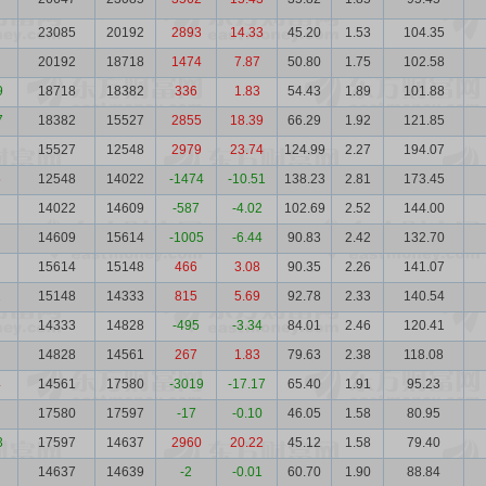
23085
20192
2893
14.33
45.20
1.53
104.35
20192
18718
1474
7.87
50.80
1.75
102.58
9
18718
18382
336
1.83
54.43
1.89
101.88
7
18382
15527
2855
18.39
66.29
1.92
121.85
15527
12548
2979
23.74
124.99
2.27
194.07
5
12548
14022
-1474
-10.51
138.23
2.81
173.45
14022
14609
-587
-4.02
102.69
2.52
144.00
14609
15614
-1005
-6.44
90.83
2.42
132.70
15614
15148
466
3.08
90.35
2.26
141.07
2
15148
14333
815
5.69
92.78
2.33
140.54
14333
14828
-495
-3.34
84.01
2.46
120.41
14828
14561
267
1.83
79.63
2.38
118.08
4
14561
17580
-3019
-17.17
65.40
1.91
95.23
17580
17597
-17
-0.10
46.05
1.58
80.95
3
17597
14637
2960
20.22
45.12
1.58
79.40
14637
14639
-2
-0.01
60.70
1.90
88.84