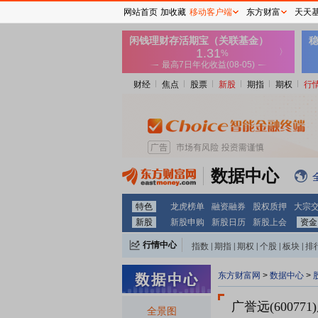
网站首页
加收藏
移动客户端
东方财富
天天
财经
焦点
股票
新股
期指
期权
行
数据中心
特色
龙虎榜单
融资融券
股权质押
大宗
新股
新股申购
新股日历
新股上会
资金
行情中心
指数
|
期指
|
期权
|
个股
|
板块
|
排
东方财富网
>
数据中心
>
广誉远(600771)
全景图