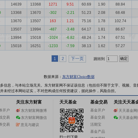
4
14639
13368
1271
9.51
60.69
1.90
88.84
0
13368
13670
-302
-2.21
51.23
2.08
68.48
4
13670
13507
163
1.21
75.16
1.78
102.74
9
13507
13994
-487
-3.48
64.17
1.81
86.67
8
13994
15018
-1024
-6.82
48.24
1.74
67.51
9
15018
16251
-1233
-7.59
38.13
1.62
57.27
1
2
下一页
跳转到
数据来源：
东方财富Choice数据
多信息，与本站立场无关。东方财富网不保证该信息（包括但不限于文字、视频、音
并未经过本网站证实，不对您构成任何投资建议，据此操作，风险自担。
关注东方财富
天天基金
基金交易
关注天天基
券开户
基金开户
东方财富网微博
天天基金网
线交易
基金交易
东方财富网微信
天天基金网
券交易
活期宝
意见与建议
基金产品
扫一扫下载