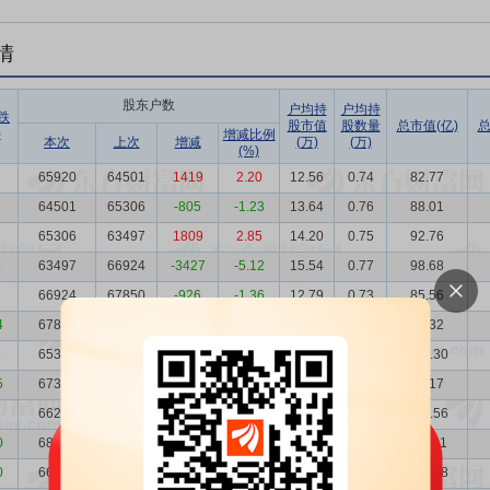
情
股东户数
户均持
户均持
跌
股市值
股数量
总市值(亿)
总
)
增减比例
本次
上次
增减
(万)
(万)
(%)
65920
64501
1419
2.20
12.56
0.74
82.77
64501
65306
-805
-1.23
13.64
0.76
88.01
65306
63497
1809
2.85
14.20
0.75
92.76
3
63497
66924
-3427
-5.12
15.54
0.77
98.68
66924
67850
-926
-1.36
12.79
0.73
85.56
4
67850
65354
2496
3.82
13.61
0.72
92.32
9
65354
67350
-1996
-2.96
16.72
0.75
109.30
5
67350
66249
1101
1.66
13.69
0.73
92.17
66249
68392
-2143
-3.13
18.20
0.74
120.56
0
68392
66273
2119
3.20
19.32
0.72
132.11
0
66273
62530
3743
5.99
22.30
0.74
147.78