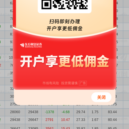
62530
62997
-467
-0.74
27.61
0.78
172.64
6
62997
78884
-15887
-20.14
28.83
0.78
181.60
78884
81509
-2625
-3.22
17.26
0.62
136.18
0
81509
81891
-382
-0.47
16.02
0.60
130.58
81891
93401
-11510
-12.32
21.12
0.60
172.94
3
93401
90965
2436
2.68
18.41
0.53
171.95
7
90965
108295
-17330
-16.00
23.29
0.54
211.86
4
108295
76478
31817
41.60
12.53
0.45
135.74
2
76478
35447
41031
115.75
25.15
0.64
192.37
0
35447
36037
-590
-1.64
23.83
1.39
84.48
36037
32369
3668
11.33
20.38
1.37
73.46
32369
30450
1919
6.30
22.39
1.52
72.47
30450
27582
2868
10.40
22.67
1.62
69.03
1
27582
28060
-478
-1.70
23.47
1.78
64.75
28060
29438
-1378
-4.68
29.74
1.75
83.44
2
29438
26647
2791
10.47
27.33
1.67
80.44
26647
23085
3562
15.43
35.82
1.85
95.45