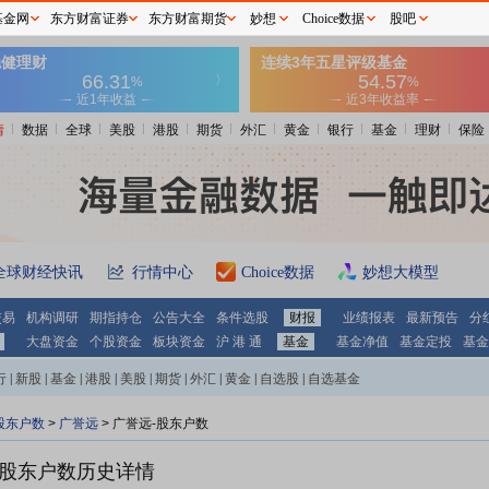
基金网
东方财富证券
东方财富期货
妙想
Choice数据
股吧
情
数据
全球
美股
港股
期货
外汇
黄金
银行
基金
理财
保险
全球财经快讯
行情中心
Choice数据
妙想大模型
交易
机构调研
期指持仓
公告大全
条件选股
财报
业绩报表
最新预告
分
大盘资金
个股资金
板块资金
沪 港 通
基金
基金净值
基金定投
基金
行
|
新股
|
基金
|
港股
|
美股
|
期货
|
外汇
|
黄金
|
自选股
|
自选基金
股东户数
>
广誉远
>
广誉远-股东户数
股东户数历史详情