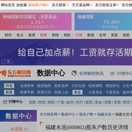
网站首页
加收藏
移动客户端
东方财富
天天基金网
东方财富证券
东方
财经
焦点
股票
新股
期指
期权
行情
数据
全球
美股
港股
数据中心
全球财经快讯
行情中
特色
龙虎榜单
融资融券
股权质押
大宗交易
机构调研
期指持仓
公告
新股
新股申购
新股日历
新股上会
资金
大盘资金
个股资金
板块
行情中心
指数
|
期指
|
期权
|
个股
|
板块
|
排行
|
新股
|
基金
|
港股
|
美股
|
期货
|
外汇
|
黄金
|
自选股
|
自选基金
东方财富网
>
数据中心
>
股东户数
>
福建水泥
>
福建水泥-
福建水泥(600802)
股东户数历史详情
全景图