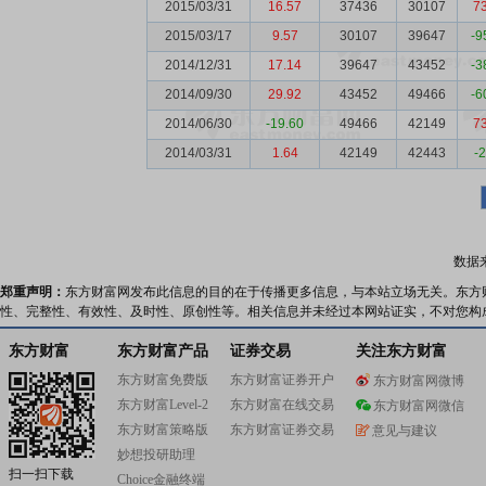
2015/03/31
16.57
37436
30107
7
2015/03/17
9.57
30107
39647
-9
2014/12/31
17.14
39647
43452
-3
2014/09/30
29.92
43452
49466
-6
2014/06/30
-19.60
49466
42149
7
2014/03/31
1.64
42149
42443
-
数据
郑重声明：
东方财富网发布此信息的目的在于传播更多信息，与本站立场无关。东方
性、完整性、有效性、及时性、原创性等。相关信息并未经过本网站证实，不对您构
东方财富
东方财富产品
证券交易
关注东方财富
东方财富免费版
东方财富证券开户
东方财富网微博
东方财富Level-2
东方财富在线交易
东方财富网微信
东方财富策略版
东方财富证券交易
意见与建议
妙想投研助理
扫一扫下载
Choice金融终端