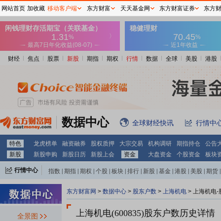
网站首页
加收藏
移动客户端
东方财富
天天基金网
东方财富证券
东方
财经
焦点
股票
新股
期指
期权
行情
数据
全球
美股
港股
数据中心
全球财经快讯
行情中
特色
龙虎榜单
融资融券
股权质押
大宗交易
机构调研
期指持仓
公告
新股
新股申购
新股日历
新股上会
资金
大盘资金
个股资金
板块
行情中心
指数
|
期指
|
期权
|
个股
|
板块
|
排行
|
新股
|
基金
|
港股
|
美股
|
期货
|
外汇
|
黄金
|
自选股
|
自选基金
东方财富网
>
数据中心
>
股东户数
>
上海机电
>
上海机电-
上海机电(600835)
股东户数历史详情
全景图