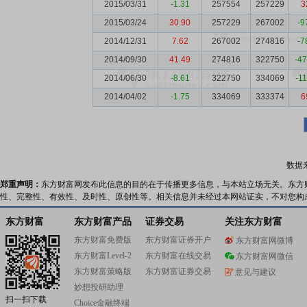
2015/03/31
-1.31
257554
257229
3
2015/03/24
30.90
257229
267002
-9
2014/12/31
7.62
267002
274816
-7
2014/09/30
41.49
274816
322750
-4
2014/06/30
-8.61
322750
334069
-1
2014/04/02
-1.75
334069
333374
6
数据
郑重声明：
东方财富网发布此信息的目的在于传播更多信息，与本站立场无关。东方
性、完整性、有效性、及时性、原创性等。相关信息并未经过本网站证实，不对您构
东方财富
东方财富产品
证券交易
关注东方财富
东方财富免费版
东方财富证券开户
东方财富网微博
东方财富Level-2
东方财富在线交易
东方财富网微信
东方财富策略版
东方财富证券交易
意见与建议
妙想投研助理
扫一扫下载
Choice金融终端