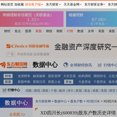
网站首页
加收藏
移动客户端
东方财富
天天基金网
东方财富证券
东方
财经
焦点
股票
新股
期指
期权
行情
数据
全球
美股
港股
数据中心
全球财经快讯
行情中
特色
龙虎榜单
融资融券
股权质押
大宗交易
机构调研
期指持仓
公告
新股
新股申购
新股日历
新股上会
资金
大盘资金
个股资金
板块
行情中心
指数
|
期指
|
期权
|
个股
|
板块
|
排行
|
新股
|
基金
|
港股
|
美股
|
期货
|
外汇
|
黄金
|
自选股
|
自选基金
东方财富网
>
数据中心
>
股东户数
>
XD四川长
>
XD四川
XD四川长(600839)
股东户数历史详情
全景图