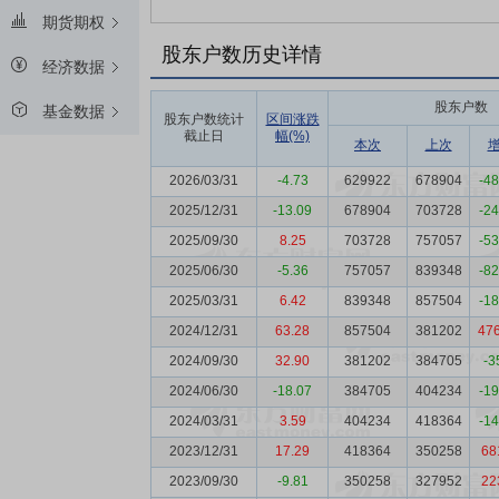
期货期权
股东户数历史详情
经济数据
股东户数
基金数据
股东户数统计
区间涨跌
截止日
幅(%)
本次
上次
2026/03/31
-4.73
629922
678904
-4
2025/12/31
-13.09
678904
703728
-2
2025/09/30
8.25
703728
757057
-5
2025/06/30
-5.36
757057
839348
-8
2025/03/31
6.42
839348
857504
-1
2024/12/31
63.28
857504
381202
47
2024/09/30
32.90
381202
384705
-3
2024/06/30
-18.07
384705
404234
-1
2024/03/31
3.59
404234
418364
-1
2023/12/31
17.29
418364
350258
68
2023/09/30
-9.81
350258
327952
22