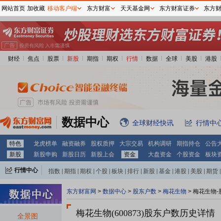
网站首页
加收藏
移动客户端
东方财富
天天基金网
东方财富证券
东方
财经
焦点
股票
新股
期指
期权
行情
数据
全球
美股
港股
数据中心
全球财经快讯
行情中
特色
龙虎榜单
融资融券
股权质押
大宗交易
机构调研
期指持仓
公告
新股
新股申购
新股日历
新股上会
资金
大盘资金
个股资金
板块
行情中心
指数
|
期指
|
期权
|
个股
|
板块
|
排行
|
新股
|
基金
|
港股
|
美股
|
期货
|
外汇
|
黄金
|
自选股
|
自选基金
东方财富网
>
数据中心
>
股东户数
>
梅花生物
>
梅花生物-
梅花生物(600873)
股东户数历史详情
全景图