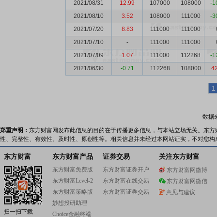
2021/08/31
12.99
107000
108000
-1
2021/08/10
3.52
108000
111000
-3
2021/07/20
8.83
111000
111000
2021/07/10
-
111000
111000
2021/07/09
1.07
111000
112268
-1
2021/06/30
-0.71
112268
108000
4
1
数据
郑重声明：
东方财富网发布此信息的目的在于传播更多信息，与本站立场无关。东方
性、完整性、有效性、及时性、原创性等。相关信息并未经过本网站证实，不对您构
东方财富
东方财富产品
证券交易
关注东方财富
东方财富免费版
东方财富证券开户
东方财富网微博
东方财富Level-2
东方财富在线交易
东方财富网微信
东方财富策略版
东方财富证券交易
意见与建议
妙想投研助理
扫一扫下载
Choice金融终端