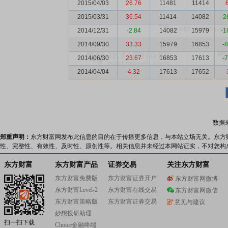
2015/04/03
26.76
11481
11414
2015/03/31
36.54
11414
14082
-2
2014/12/31
-2.84
14082
15979
-1
2014/09/30
33.33
15979
16853
-
2014/06/30
23.67
16853
17613
-
2014/04/04
4.32
17613
17652
-
数据
郑重声明：
东方财富网发布此信息的目的在于传播更多信息，与本站立场无关。东方
性、完整性、有效性、及时性、原创性等。相关信息并未经过本网站证实，不对您构
东方财富
东方财富产品
证券交易
关注东方财富
东方财富免费版
东方财富证券开户
东方财富网微博
东方财富Level-2
东方财富在线交易
东方财富网微信
东方财富策略版
东方财富证券交易
意见与建议
妙想投研助理
扫一扫下载
Choice金融终端