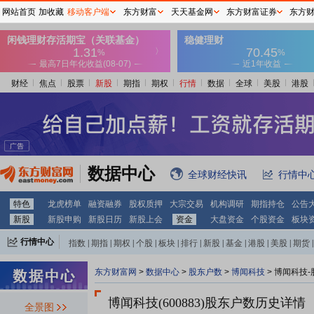
网站首页
加收藏
移动客户端
东方财富
天天基金网
东方财富证券
东方
财经
焦点
股票
新股
期指
期权
行情
数据
全球
美股
港股
数据中心
全球财经快讯
行情中
特色
龙虎榜单
融资融券
股权质押
大宗交易
机构调研
期指持仓
公告
新股
新股申购
新股日历
新股上会
资金
大盘资金
个股资金
板块
行情中心
指数
|
期指
|
期权
|
个股
|
板块
|
排行
|
新股
|
基金
|
港股
|
美股
|
期货
|
外汇
|
黄金
|
自选股
|
自选基金
东方财富网
>
数据中心
>
股东户数
>
博闻科技
>
博闻科技-
博闻科技(600883)
股东户数历史详情
全景图