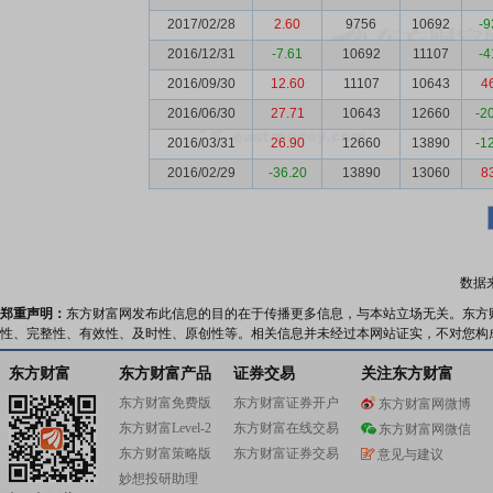
2017/02/28
2.60
9756
10692
-9
2016/12/31
-7.61
10692
11107
-4
2016/09/30
12.60
11107
10643
4
2016/06/30
27.71
10643
12660
-2
2016/03/31
26.90
12660
13890
-1
2016/02/29
-36.20
13890
13060
8
数据
郑重声明：
东方财富网发布此信息的目的在于传播更多信息，与本站立场无关。东方
性、完整性、有效性、及时性、原创性等。相关信息并未经过本网站证实，不对您构
东方财富
东方财富产品
证券交易
关注东方财富
东方财富免费版
东方财富证券开户
东方财富网微博
东方财富Level-2
东方财富在线交易
东方财富网微信
东方财富策略版
东方财富证券交易
意见与建议
妙想投研助理