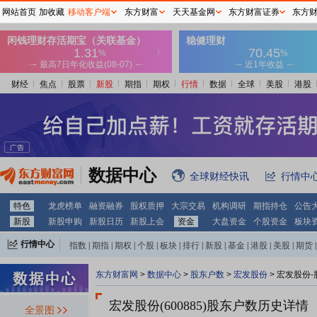
网站首页
加收藏
移动客户端
东方财富
天天基金网
东方财富证券
东方
财经
焦点
股票
新股
期指
期权
行情
数据
全球
美股
港股
数据中心
全球财经快讯
行情中
特色
龙虎榜单
融资融券
股权质押
大宗交易
机构调研
期指持仓
公告
新股
新股申购
新股日历
新股上会
资金
大盘资金
个股资金
板块
行情中心
指数
|
期指
|
期权
|
个股
|
板块
|
排行
|
新股
|
基金
|
港股
|
美股
|
期货
|
外汇
|
黄金
|
自选股
|
自选基金
东方财富网
>
数据中心
>
股东户数
>
宏发股份
>
宏发股份-
宏发股份(600885)
股东户数历史详情
全景图