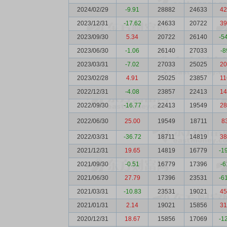
2024/02/29
-9.91
28882
24633
42
2023/12/31
-17.62
24633
20722
39
2023/09/30
5.34
20722
26140
-5
2023/06/30
-1.06
26140
27033
-8
2023/03/31
-7.02
27033
25025
20
2023/02/28
4.91
25025
23857
11
2022/12/31
-4.08
23857
22413
14
2022/09/30
-16.77
22413
19549
28
2022/06/30
25.00
19549
18711
8
2022/03/31
-36.72
18711
14819
38
2021/12/31
19.65
14819
16779
-1
2021/09/30
-0.51
16779
17396
-6
2021/06/30
27.79
17396
23531
-6
2021/03/31
-10.83
23531
19021
45
2021/01/31
2.14
19021
15856
31
2020/12/31
18.67
15856
17069
-1