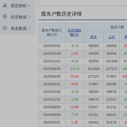
期货期权
股东户数历史详情
经济数据
股东户数
基金数据
股东户数统计
区间涨跌
截止日
幅(%)
本次
上次
2026/03/31
-9.74
86565
84059
2
2026/02/28
2.26
84059
92656
-8
2025/12/31
-6.34
92656
101408
-8
2025/09/30
-14.71
101408
127527
-2
2025/06/30
75.84
127527
57867
69
2025/03/31
4.93
57867
58295
-
2025/02/28
-4.70
58295
58678
-
2024/12/31
-2.05
58678
61547
-2
2024/09/30
13.66
61547
62151
-
2024/06/30
-7.37
62151
64441
-2
2024/03/31
1.35
64441
64178
2