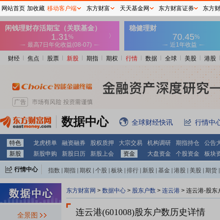
网站首页
加收藏
移动客户端
东方财富
天天基金网
东方财富证券
东方
财经
焦点
股票
新股
期指
期权
行情
数据
全球
美股
港股
数据中心
全球财经快讯
行情中
特色
龙虎榜单
融资融券
股权质押
大宗交易
机构调研
期指持仓
公告
新股
新股申购
新股日历
新股上会
资金
大盘资金
个股资金
板块
行情中心
指数
|
期指
|
期权
|
个股
|
板块
|
排行
|
新股
|
基金
|
港股
|
美股
|
期货
|
外汇
|
黄金
|
自选股
|
自选基金
东方财富网
>
数据中心
>
股东户数
>
连云港
>
连云港-股东
连云港(601008)
股东户数历史详情
全景图