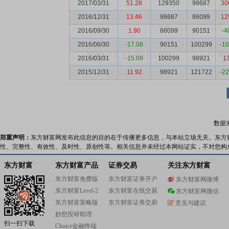
2017/03/31
51.28
129350
98687
30
2016/12/31
13.46
98687
86099
12
2016/09/30
1.90
86099
90151
-4
2016/06/30
-17.08
90151
100299
-1
2016/03/31
-15.09
100299
98921
1
2015/12/31
11.92
98921
121722
-2
数据
郑重声明：
东方财富网发布此信息的目的在于传播更多信息，与本站立场无关。东方
性、完整性、有效性、及时性、原创性等。相关信息并未经过本网站证实，不对您构
东方财富
东方财富产品
证券交易
关注东方财富
东方财富免费版
东方财富证券开户
东方财富网微博
东方财富Level-2
东方财富在线交易
东方财富网微信
东方财富策略版
东方财富证券交易
意见与建议
妙想投研助理
扫一扫下载
Choice金融终端