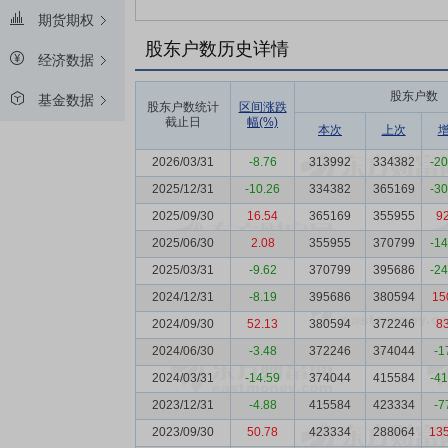
期货期权
股东户数历史详情
经济数据
股东户数
基金数据
股东户数统计
区间涨跌
截止日
幅(%)
本次
上次
2026/03/31
-8.76
313992
334382
-2
2025/12/31
-10.26
334382
365169
-3
2025/09/30
16.54
365169
355955
9
2025/06/30
2.08
355955
370799
-1
2025/03/31
-9.62
370799
395686
-2
2024/12/31
-8.19
395686
380594
15
2024/09/30
52.13
380594
372246
8
2024/06/30
-3.48
372246
374044
-1
2024/03/31
-14.59
374044
415584
-4
2023/12/31
-4.88
415584
423334
-7
2023/09/30
50.78
423334
288064
13