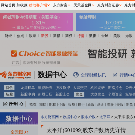
网站首页
加收藏
移动客户端
东方财富
天天基金网
东方财富证券
东方
财经
焦点
股票
新股
期指
期权
行情
数据
全球
美股
港股
数据中心
全球财经快讯
行情中
特色
龙虎榜单
融资融券
股权质押
大宗交易
机构调研
期指持仓
公告
新股
新股申购
新股日历
新股上会
资金
大盘资金
个股资金
板块
行情中心
指数
|
期指
|
期权
|
个股
|
板块
|
排行
|
新股
|
基金
|
港股
|
美股
|
期货
|
外汇
|
黄金
|
自选股
|
自选基金
东方财富网
>
数据中心
>
股东户数
>
太平洋
>
太平洋-股东
太平洋(601099)
股东户数历史详情
全景图