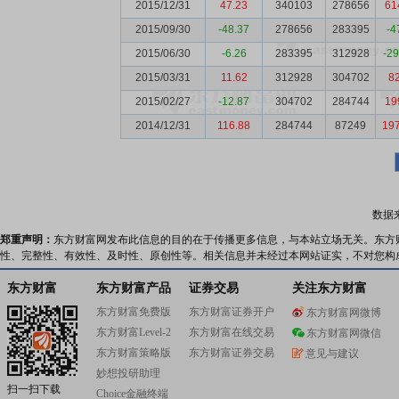
2015/12/31
47.23
340103
278656
61
2015/09/30
-48.37
278656
283395
-4
2015/06/30
-6.26
283395
312928
-2
2015/03/31
11.62
312928
304702
8
2015/02/27
-12.87
304702
284744
19
2014/12/31
116.88
284744
87249
19
数据
郑重声明：
东方财富网发布此信息的目的在于传播更多信息，与本站立场无关。东方
性、完整性、有效性、及时性、原创性等。相关信息并未经过本网站证实，不对您构
东方财富
东方财富产品
证券交易
关注东方财富
东方财富免费版
东方财富证券开户
东方财富网微博
东方财富Level-2
东方财富在线交易
东方财富网微信
东方财富策略版
东方财富证券交易
意见与建议
妙想投研助理
扫一扫下载
Choice金融终端