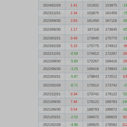
2024/02/29
1.41
151931
153875
-1
2023/12/31
2.34
153875
161450
-7
2023/09/30
3.93
161450
167118
-5
2023/06/30
1.17
167118
173645
-6
2023/03/31
0.49
173645
175775
-2
2023/02/28
5.15
175775
174912
8
2022/12/31
-0.59
174912
172267
26
2022/09/30
-5.80
172267
169416
28
2022/06/30
-3.25
169416
179843
-10
2022/03/31
-5.87
179843
173512
63
2022/02/28
-6.71
173512
173742
-2
2021/12/31
0.34
173742
179122
-5
2021/09/30
7.46
179122
189783
-10
2021/06/30
5.54
189783
199072
-9
2021/03/31
-2.52
199072
189825
92
2021/02/28
-4.96
189825
178582
11