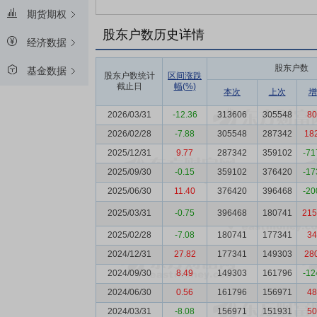
期货期权
股东户数历史详情
经济数据
股东户数
基金数据
股东户数统计
区间涨跌
截止日
幅(%)
本次
上次
增
2026/03/31
-12.36
313606
305548
80
2026/02/28
-7.88
305548
287342
18
2025/12/31
9.77
287342
359102
-71
2025/09/30
-0.15
359102
376420
-17
2025/06/30
11.40
376420
396468
-20
2025/03/31
-0.75
396468
180741
215
2025/02/28
-7.08
180741
177341
34
2024/12/31
27.82
177341
149303
28
2024/09/30
8.49
149303
161796
-12
2024/06/30
0.56
161796
156971
48
2024/03/31
-8.08
156971
151931
50