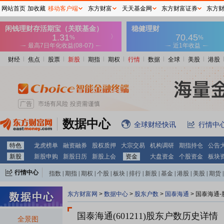
网站首页
加收藏
移动客户端
东方财富
天天基金网
东方财富证券
东方
财经
焦点
股票
新股
期指
期权
行情
数据
全球
美股
港股
数据中心
全球财经快讯
行情中
特色
龙虎榜单
融资融券
股权质押
大宗交易
机构调研
期指持仓
公告
新股
新股申购
新股日历
新股上会
资金
大盘资金
个股资金
板块
行情中心
指数
|
期指
|
期权
|
个股
|
板块
|
排行
|
新股
|
基金
|
港股
|
美股
|
期货
|
外汇
|
黄金
|
自选股
|
自选基金
东方财富网
>
数据中心
>
股东户数
>
国泰海通
>
国泰海通-
国泰海通(601211)
股东户数历史详情
全景图