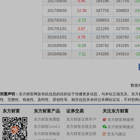
2017/09/30
5.46
164186
187755
-23
2017/06/30
12.38
187755
208853
-21
2017/03/31
-2.73
208853
221260
-12
2017/01/31
3.07
221260
227070
-5
2016/12/31
4.79
227070
228792
-1
2016/09/30
-0.28
228792
243285
-14
2016/06/30
-7.11
243285
245610
-2
数据
郑重声明：
东方财富网发布此信息的目的在于传播更多信息，与本站立场无关。东方
性、完整性、有效性、及时性、原创性等。相关信息并未经过本网站证实，不对您构
东方财富
东方财富产品
证券交易
关注东方财富
东方财富免费版
东方财富证券开户
东方财富网微博
东方财富Level-2
东方财富在线交易
东方财富网微信
东方财富策略版
东方财富证券交易
意见与建议