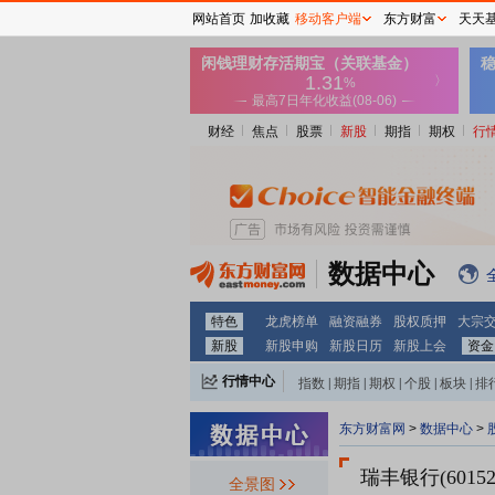
网站首页
加收藏
移动客户端
东方财富
天天
财经
焦点
股票
新股
期指
期权
行
数据中心
特色
龙虎榜单
融资融券
股权质押
大宗
新股
新股申购
新股日历
新股上会
资金
行情中心
指数
|
期指
|
期权
|
个股
|
板块
|
排
东方财富网
>
数据中心
>
瑞丰银行(60152
全景图