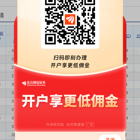
情
股东户数
户均持
户均持
跌
股市值
股数量
总市值(亿)
总
)
增减比例
本次
上次
增减
(万)
(万)
(%)
0
30202
29712
490
1.65
34.69
6.50
104.78
1
29712
28960
752
2.60
36.06
6.60
107.13
28960
29793
-833
-2.80
38.62
6.78
111.84
9
29793
30002
-209
-0.70
34.97
6.59
104.19
5
30002
32175
-2173
-6.75
37.87
6.54
113.61
32175
31966
209
0.65
32.38
6.10
104.19
3
31966
32663
-697
-2.13
32.16
6.14
102.82
32663
34609
-1946
-5.62
33.82
6.01
110.47
5
34609
37386
-2777
-7.43
30.84
5.67
106.74
7
37386
39156
-1770
-4.52
24.77
5.25
92.61
2
39156
40744
-1588
-3.90
24.86
5.01
97.32