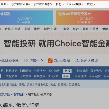
基金网
东方财富证券
东方财富期货
妙想
Choice数据
股吧
情
数据
全球
美股
港股
期货
外汇
黄金
银行
基金
理财
保险
全球财经快讯
行情中心
Choice数据
妙想大模型
交易
机构调研
期指持仓
公告大全
条件选股
财报
业绩报表
最新预告
分
大盘资金
个股资金
板块资金
沪 港 通
基金
基金净值
基金定投
基金
行
|
新股
|
基金
|
港股
|
美股
|
期货
|
外汇
|
黄金
|
自选股
|
自选基金
股东户数
>
瑞丰银行
>
瑞丰银行-股东户数
8)
股东户数历史详情