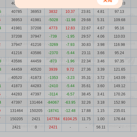
40744
40785
-41
-0.10
25.04
4.82
102.03
5
40785
36953
3832
10.37
23.81
4.81
97.13
6
36953
41981
-5028
-11.98
29.68
5.31
109.68
4
41981
37208
4773
12.83
22.67
4.67
95.16
4
37208
37947
-739
-1.95
29.57
4.06
110.03
2
37947
41216
-3269
-7.93
30.83
3.98
116.98
7
41216
43586
-2370
-5.44
23.11
3.66
95.24
8
43586
44459
-873
-1.96
22.34
3.46
97.35
8
44459
40520
3939
9.72
27.36
3.39
121.65
5
40520
41873
-1353
-3.23
35.31
3.72
143.09
1
41873
44283
-2410
-5.44
35.61
3.60
149.12
5
44283
47397
-3114
-6.57
38.45
3.41
170.26
4
47397
131464
-84067
-63.95
32.26
3.18
152.90
9
131464
150205
-18741
-12.48
17.88
1.15
235.01
7
150205
2421
147784
6104.25
11.75
1.00
176.44
2421
0
2421
-
-
56.11
-