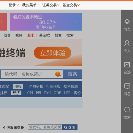
登录
我的菜单
证券交易
基金交易
动态
债券
视频
股吧
基金吧
博客
搜索
个人
自选
1
红送配
研报
个股研报
行业研报
盈利预测
排行
经济
CPI
PPI
PMI
GDP
LPR
房价
消息
搜索
个股股东数据：