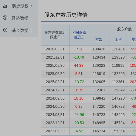
期货期权
股东户数历史详情
经济数据
股东户数
基金数据
股东户数统计
区间涨跌
截止日
幅(%)
本次
上次
增
2026/03/31
17.20
138428
128434
99
2025/12/31
-10.40
128434
129323
-8
2025/09/30
44.33
129323
118819
10
2025/06/30
5.61
118819
132605
-13
2025/03/31
-13.72
132605
112361
20
2024/12/31
16.76
112361
139842
-27
2024/09/30
18.10
139842
147220
-7
2024/06/30
0.32
147220
146723
4
2024/03/31
-24.96
146723
148995
-2
2023/12/31
-20.53
148995
145734
32
2023/09/30
-6.52
145734
157364
-11