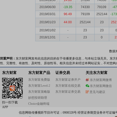
2019/09/30
14.86
57898
74330
-16
2019/06/30
-19.35
74330
79109
-4
2019/03/31
96.49
79109
252144
-17
2019/01/23
44.00
252144
23
252
2019/01/02
-
23
23
2018/12/31
-
23
0
2
数据
郑重声明：
东方财富网发布此信息的目的在于传播更多信息，与本站立场无关。东方
性、完整性、有效性、及时性、原创性等。相关信息并未经过本网站证实，不对您构
东方财富
东方财富产品
证券交易
关注东方财富
东方财富免费版
东方财富证券开户
东方财富网微博
东方财富Level-2
东方财富在线交易
东方财富网微信
东方财富策略版
东方财富证券交易
意见与建议
妙想投研助理
扫一扫下载
Choice金融终端
APP
信息网络传播视听节目许可证：0908328号 经营证券期货业务许可证编号：91310