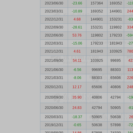
2023/06/30
-23.66
157364
169352
-11
2023/03/31
-10.89
169352
144901
24
2022/12/31
4.68
144901
153231
-8
2022/09/30
-28.61
153231
119802
33
2022/06/30
53.76
119802
179233
-59
2022/03/31
-15.06
179233
181943
-2
2021/12/31
4.61
181943
103925
78
2021/09/30
54.11
103925
99695
42
2021/06/30
-6.56
99695
88303
11
2021/03/31
-8.06
88303
65606
22
2020/12/31
12.17
65606
40806
24
2020/09/30
35.90
40806
42794
-1
2020/06/30
24.83
42794
50905
-8
2020/03/31
-18.37
50905
50638
2
2019/12/31
-0.65
50638
57898
-7