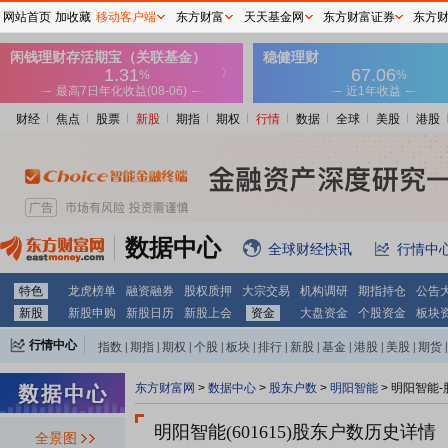
网站首页
加收藏
移动客户端
东方财富
天天基金网
东方财富证券
东方
财经
焦点
股票
新股
期指
期权
行情
数据
全球
美股
港股
数据中心
全球财经快讯
行情中
特色
龙虎榜单
融资融券
股权质押
大宗交易
机构调研
期指持仓
公告
新股
新股申购
新股日历
新股上会
资金
大盘资金
个股资金
板块
行情中心
指数
|
期指
|
期权
|
个股
|
板块
|
排行
|
新股
|
基金
|
港股
|
美股
|
期货
|
外汇
|
黄金
|
自选股
|
自选基金
东方财富网
>
数据中心
>
股东户数
>
明阳智能
>
明阳智能-
明阳智能(601615)
股东户数历史详情
全景图