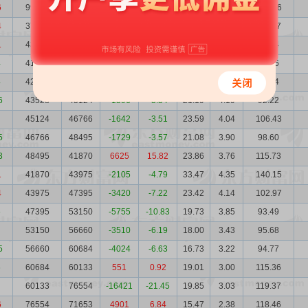
6
99070
37484
61586
164.30
21.71
1.84
215.06
4
37484
43798
-6314
-14.42
29.66
4.86
111.17
1
43798
41395
2403
5.81
20.76
4.16
90.94
4
41395
42889
-1494
-3.48
18.71
4.40
77.46
4
42889
43528
-639
-1.47
20.48
4.25
87.84
6
43528
45124
-1596
-3.54
21.19
4.19
92.22
45124
46766
-1642
-3.51
23.59
4.04
106.43
5
46766
48495
-1729
-3.57
21.08
3.90
98.60
3
48495
41870
6625
15.82
23.86
3.76
115.73
1
41870
43975
-2105
-4.79
33.47
4.35
140.15
4
43975
47395
-3420
-7.22
23.42
4.14
102.97
6
47395
53150
-5755
-10.83
19.73
3.85
93.49
53150
56660
-3510
-6.19
18.00
3.43
95.68
5
56660
60684
-4024
-6.63
16.73
3.22
94.77
6
60684
60133
551
0.92
19.01
3.00
115.36
60133
76554
-16421
-21.45
19.85
3.03
119.37
6
76554
71653
4901
6.84
15.47
2.38
118.46