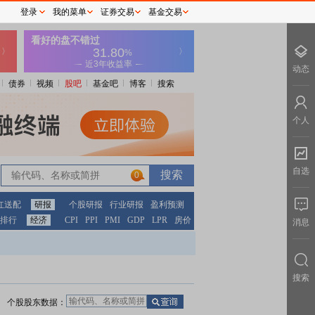
登录
我的菜单
证券交易
基金交易
动态
债券
视频
股吧
基金吧
博客
搜索
个人
自选
0
红送配
研报
个股研报
行业研报
盈利预测
排行
经济
CPI
PPI
PMI
GDP
LPR
房价
消息
搜索
个股股东数据：