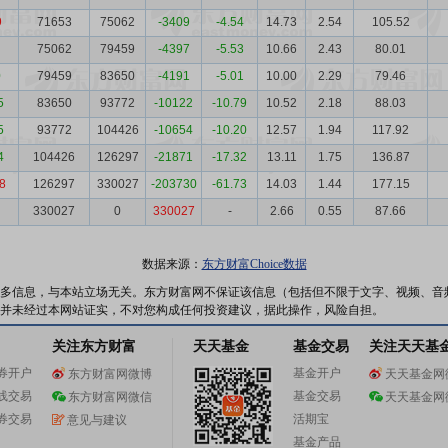
9
71653
75062
-3409
-4.54
14.73
2.54
105.52
75062
79459
-4397
-5.53
10.66
2.43
80.01
0
79459
83650
-4191
-5.01
10.00
2.29
79.46
5
83650
93772
-10122
-10.79
10.52
2.18
88.03
5
93772
104426
-10654
-10.20
12.57
1.94
117.92
4
104426
126297
-21871
-17.32
13.11
1.75
136.87
8
126297
330027
-203730
-61.73
14.03
1.44
177.15
330027
0
330027
-
2.66
0.55
87.66
数据来源：
东方财富Choice数据
多信息，与本站立场无关。东方财富网不保证该信息（包括但不限于文字、视频、音
并未经过本网站证实，不对您构成任何投资建议，据此操作，风险自担。
关注东方财富
天天基金
基金交易
关注天天基
券开户
基金开户
东方财富网微博
天天基金网
线交易
基金交易
东方财富网微信
天天基金网
券交易
活期宝
意见与建议
基金产品