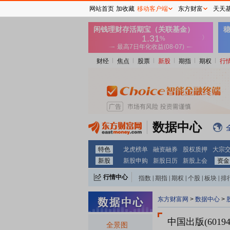
网站首页
加收藏
移动客户端
东方财富
天天
财经
焦点
股票
新股
期指
期权
行
数据中心
特色
龙虎榜单
融资融券
股权质押
大宗
新股
新股申购
新股日历
新股上会
资金
行情中心
指数
|
期指
|
期权
|
个股
|
板块
|
排
东方财富网
>
数据中心
>
中国出版(60194
全景图