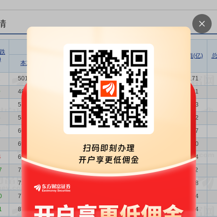
情
股东户数
户均持
户均持
跌
股市值
股数量
总市值(亿)
总
)
增减比例
本次
上次
增减
(万)
(万)
(%)
1
50194
48257
1937
4.01
24.05
3.79
120.71
0
48257
51957
-3700
-7.12
25.45
3.95
122.81
51957
58804
-6847
-11.64
24.70
3.66
128.33
5
58804
66225
-7421
-11.21
21.50
3.24
126.42
9
66225
69329
-3104
-4.48
19.55
2.87
129.47
69329
68442
887
1.30
19.72
2.75
136.70
4
68442
73151
-4709
-6.44
19.86
2.78
135.94
7
73151
73675
-524
-0.71
15.38
2.60
112.52
3
73675
77833
-4158
-5.34
20.52
2.58
151.18
0
77833
87988
-10155
-11.54
19.77
2.45
153.84
1
87988
99070
-11082
-11.19
19.73
2.16
173.64