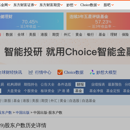
基金网
东方财富证券
东方财富期货
妙想
Choice数据
股吧
情
数据
全球
美股
港股
期货
外汇
黄金
银行
基金
理财
保险
全球财经快讯
行情中心
Choice数据
妙想大模型
交易
机构调研
期指持仓
公告大全
条件选股
财报
业绩报表
最新预告
分
大盘资金
个股资金
板块资金
沪 港 通
基金
基金净值
基金定投
基金
行
|
新股
|
基金
|
港股
|
美股
|
期货
|
外汇
|
黄金
|
自选股
|
自选基金
股东户数
>
中国出版
>
中国出版-股东户数
9)
股东户数历史详情