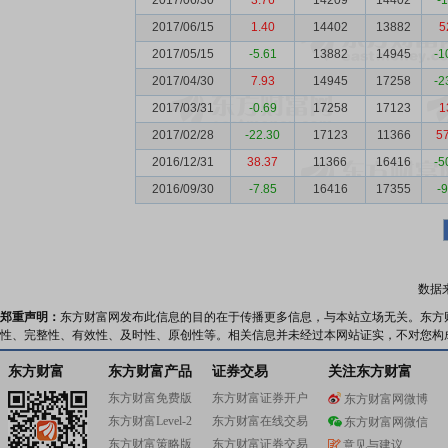
2017/06/30
3.76
14209
14402
-
2017/06/15
1.40
14402
13882
5
2017/05/15
-5.61
13882
14945
-1
2017/04/30
7.93
14945
17258
-2
2017/03/31
-0.69
17258
17123
1
2017/02/28
-22.30
17123
11366
5
2016/12/31
38.37
11366
16416
-5
2016/09/30
-7.85
16416
17355
-
数据
郑重声明：
东方财富网发布此信息的目的在于传播更多信息，与本站立场无关。东方
性、完整性、有效性、及时性、原创性等。相关信息并未经过本网站证实，不对您构
东方财富
东方财富产品
证券交易
关注东方财富
东方财富免费版
东方财富证券开户
东方财富网微博
东方财富Level-2
东方财富在线交易
东方财富网微信
东方财富策略版
东方财富证券交易
意见与建议