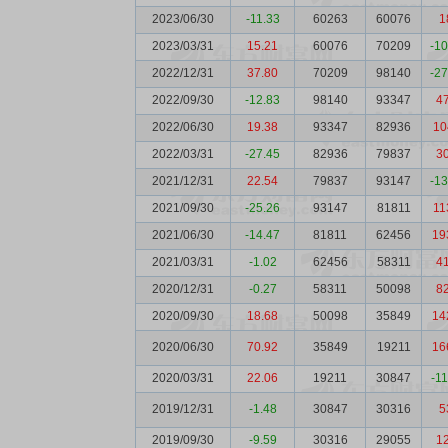
2023/06/30
-11.33
60263
60076
1
2023/03/31
15.21
60076
70209
-1
2022/12/31
37.80
70209
98140
-2
2022/09/30
-12.83
98140
93347
4
2022/06/30
19.38
93347
82936
10
2022/03/31
-27.45
82936
79837
3
2021/12/31
22.54
79837
93147
-1
2021/09/30
-25.26
93147
81811
11
2021/06/30
-14.47
81811
62456
19
2021/03/31
-1.02
62456
58311
4
2020/12/31
-0.27
58311
50098
8
2020/09/30
18.68
50098
35849
14
2020/06/30
70.92
35849
19211
16
2020/03/31
22.06
19211
30847
-1
2019/12/31
-1.48
30847
30316
5
2019/09/30
-9.59
30316
29055
1