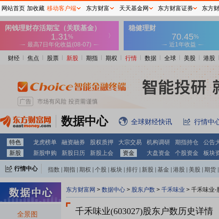
网站首页
加收藏
移动客户端
东方财富
天天基金网
东方财富证券
东方
财经
焦点
股票
新股
期指
期权
行情
数据
全球
美股
港股
数据中心
全球财经快讯
行情中
特色
龙虎榜单
融资融券
股权质押
大宗交易
机构调研
期指持仓
公告
新股
新股申购
新股日历
新股上会
资金
大盘资金
个股资金
板块
行情中心
指数
|
期指
|
期权
|
个股
|
板块
|
排行
|
新股
|
基金
|
港股
|
美股
|
期货
|
外汇
|
黄金
|
自选股
|
自选基金
东方财富网
>
数据中心
>
股东户数
>
千禾味业
>
千禾味业-
千禾味业(603027)
股东户数历史详情
全景图