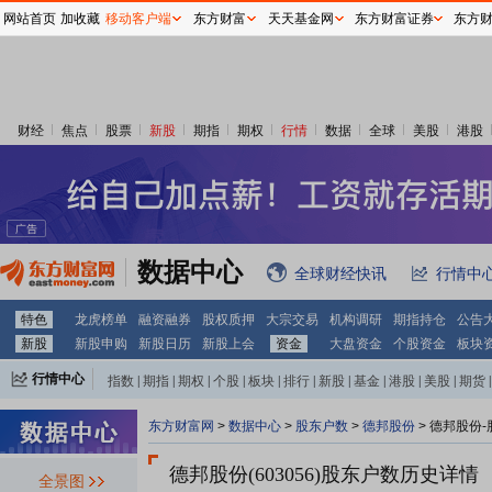
网站首页
加收藏
移动客户端
东方财富
天天基金网
东方财富证券
东方
财经
焦点
股票
新股
期指
期权
行情
数据
全球
美股
港股
数据中心
全球财经快讯
行情中
特色
龙虎榜单
融资融券
股权质押
大宗交易
机构调研
期指持仓
公告
新股
新股申购
新股日历
新股上会
资金
大盘资金
个股资金
板块
行情中心
指数
|
期指
|
期权
|
个股
|
板块
|
排行
|
新股
|
基金
|
港股
|
美股
|
期货
|
外汇
|
黄金
|
自选股
|
自选基金
东方财富网
>
数据中心
>
股东户数
>
德邦股份
>
德邦股份-
德邦股份(603056)
股东户数历史详情
全景图