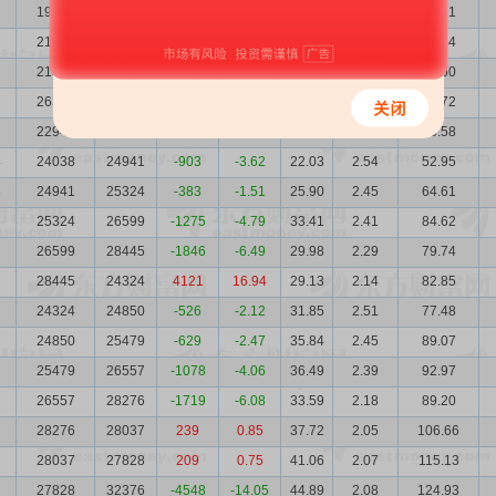
19321
21658
-2337
-10.79
41.05
3.16
79.31
21658
21561
97
0.45
30.68
2.82
66.44
21561
26355
-4794
-18.19
33.67
2.83
72.60
26355
22945
3410
14.86
27.59
2.31
72.72
22945
24038
-1093
-4.55
24.22
2.66
55.58
4
24038
24941
-903
-3.62
22.03
2.54
52.95
3
24941
25324
-383
-1.51
25.90
2.45
64.61
25324
26599
-1275
-4.79
33.41
2.41
84.62
26599
28445
-1846
-6.49
29.98
2.29
79.74
28445
24324
4121
16.94
29.13
2.14
82.85
1
24324
24850
-526
-2.12
31.85
2.51
77.48
24850
25479
-629
-2.47
35.84
2.45
89.07
25479
26557
-1078
-4.06
36.49
2.39
92.97
7
26557
28276
-1719
-6.08
33.59
2.18
89.20
28276
28037
239
0.85
37.72
2.05
106.66
28037
27828
209
0.75
41.06
2.07
115.13
27828
32376
-4548
-14.05
44.89
2.08
124.93