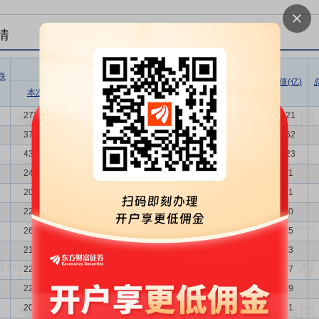
情
股东户数
户均持
户均持
跌
股市值
股数量
总市值(亿)
增减比例
本次
上次
增减
(万)
(万)
(%)
27226
37585
-10359
-27.56
43.78
2.24
119.21
37585
43170
-5585
-12.94
34.75
1.62
130.62
43170
24413
18757
76.83
31.56
1.41
136.23
24413
20362
4051
19.89
34.09
2.50
83.21
20362
22008
-1646
-7.48
36.64
3.00
74.61
22008
26929
-4921
-18.27
32.99
2.77
72.60
26929
21310
5619
26.37
29.95
2.27
80.65
3
21310
22503
-1193
-5.30
24.79
2.86
52.83
22503
22368
135
0.60
27.63
2.71
62.17
22368
20715
1653
7.98
29.59
2.73
66.19
20715
19321
1394
7.21
35.34
2.95
73.21