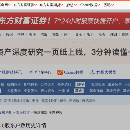
基金网
东方财富证券
东方财富期货
妙想
Choice数据
股吧
情
数据
全球
美股
港股
期货
外汇
黄金
银行
基金
理财
保险
全球财经快讯
行情中心
Choice数据
妙想大模型
交易
机构调研
期指持仓
公告大全
条件选股
财报
业绩报表
最新预告
分
大盘资金
个股资金
板块资金
沪 港 通
基金
基金净值
基金定投
基金
行
|
新股
|
基金
|
港股
|
美股
|
期货
|
外汇
|
黄金
|
自选股
|
自选基金
股东户数
>
南华期货
>
南华期货-股东户数
3)
股东户数历史详情