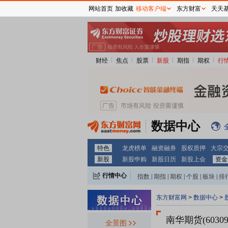
网站首页
加收藏
移动客户端
东方财富
天天
财经
焦点
股票
新股
期指
期权
行
数据中心
特色
龙虎榜单
融资融券
股权质押
大宗
新股
新股申购
新股日历
新股上会
资金
行情中心
指数
|
期指
|
期权
|
个股
|
板块
|
排
东方财富网
>
数据中心
>
南华期货(60309
全景图