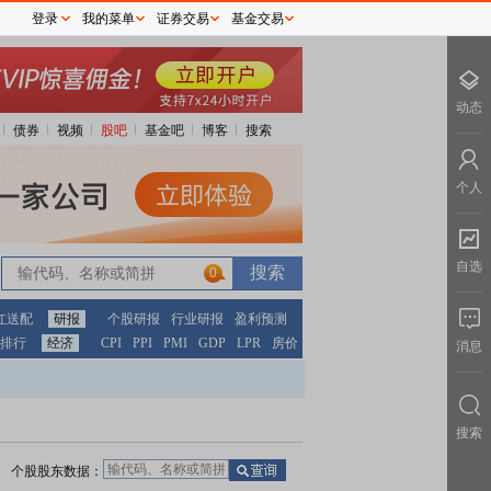
登录
我的菜单
证券交易
基金交易
动态
债券
视频
股吧
基金吧
博客
搜索
个人
自选
0
红送配
研报
个股研报
行业研报
盈利预测
排行
经济
CPI
PPI
PMI
GDP
LPR
房价
消息
搜索
个股股东数据：