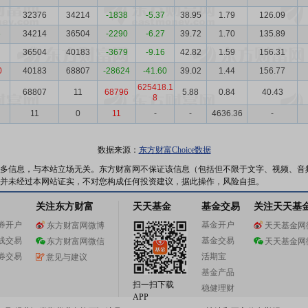
32376
34214
-1838
-5.37
38.95
1.79
126.09
6
34214
36504
-2290
-6.27
39.72
1.70
135.89
36504
40183
-3679
-9.16
42.82
1.59
156.31
0
40183
68807
-28624
-41.60
39.02
1.44
156.77
625418.1
68807
11
68796
5.88
0.84
40.43
8
11
0
11
-
-
4636.36
-
数据来源：
东方财富Choice数据
多信息，与本站立场无关。东方财富网不保证该信息（包括但不限于文字、视频、音
并未经过本网站证实，不对您构成任何投资建议，据此操作，风险自担。
关注东方财富
天天基金
基金交易
关注天天基
券开户
基金开户
东方财富网微博
天天基金网
线交易
基金交易
东方财富网微信
天天基金网
券交易
活期宝
意见与建议
基金产品
扫一扫下载
稳健理财
APP