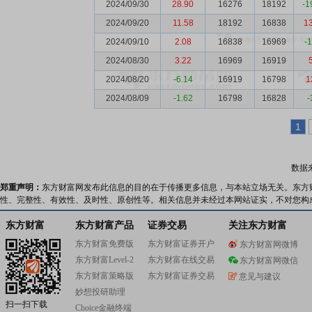
2024/09/30
28.90
16276
18192
-1
2024/09/20
11.58
18192
16838
1
2024/09/10
2.08
16838
16969
-
2024/08/30
3.22
16969
16919
2024/08/20
-6.14
16919
16798
1
2024/08/09
-1.62
16798
16828
-
1
数据
郑重声明：
东方财富网发布此信息的目的在于传播更多信息，与本站立场无关。东方
性、完整性、有效性、及时性、原创性等。相关信息并未经过本网站证实，不对您构
东方财富
东方财富产品
证券交易
关注东方财富
东方财富免费版
东方财富证券开户
东方财富网微博
东方财富Level-2
东方财富在线交易
东方财富网微信
东方财富策略版
东方财富证券交易
意见与建议
妙想投研助理
扫一扫下载
Choice金融终端