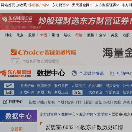
网站首页
加收藏
移动客户端
东方财富
天天基金网
东方财富证券
东方
财经
焦点
股票
新股
期指
期权
行情
数据
全球
美股
港股
数据中心
全球财经快讯
行情中
特色
龙虎榜单
融资融券
股权质押
大宗交易
机构调研
期指持仓
公告
新股
新股申购
新股日历
新股上会
资金
大盘资金
个股资金
板块
行情中心
指数
|
期指
|
期权
|
个股
|
板块
|
排行
|
新股
|
基金
|
港股
|
美股
|
期货
|
外汇
|
黄金
|
自选股
|
自选基金
东方财富网
>
数据中心
>
股东户数
>
爱婴室
>
爱婴室-股东
爱婴室(603214)
股东户数历史详情
全景图