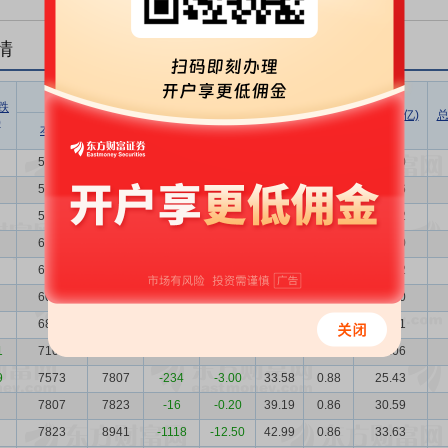
情
股东户数
户均持
户均持
跌
股市值
股数量
总市值(亿)
总
)
增减比例
本次
上次
增减
(万)
(万)
(%)
5757
5489
268
4.88
44.82
1.18
25.80
5489
5478
11
0.20
48.75
1.24
26.76
5478
6037
-559
-9.26
49.87
1.24
27.32
6037
6021
16
0.27
41.74
1.12
25.20
6021
6050
-29
-0.48
39.90
1.13
24.02
6050
6833
-783
-11.46
40.17
1.12
24.30
6833
7109
-276
-3.88
31.92
0.98
21.81
1
7109
7573
-464
-6.13
29.63
0.94
21.06
9
7573
7807
-234
-3.00
33.58
0.88
25.43
7807
7823
-16
-0.20
39.19
0.86
30.59
7823
8941
-1118
-12.50
42.99
0.86
33.63