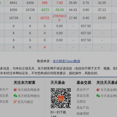
0
8941
8356
585
7.00
35.85
0.75
32.05
6
8356
16728
-8372
-50.05
44.43
0.80
37.12
278700.0
1
16728
6
16722
17.90
0.40
29.95
0
6
6
0
0.00
-
837.50
-
6
6
0
0.00
-
837.50
-
6
6
0
0.00
-
837.50
-
6
0
6
-
-
-
-
数据来源：
东方财富Choice数据
多信息，与本站立场无关。东方财富网不保证该信息（包括但不限于文字、视频、音
并未经过本网站证实，不对您构成任何投资建议，据此操作，风险自担。
关注东方财富
天天基金
基金交易
关注天天基
券开户
基金开户
东方财富网微博
天天基金网
线交易
基金交易
东方财富网微信
天天基金网
券交易
活期宝
意见与建议
基金产品
扫一扫下载
稳健理财