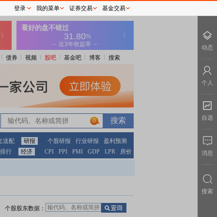
登录
我的菜单
证券交易
基金交易
动态
债券
视频
股吧
基金吧
博客
搜索
个人
自选
0
红送配
研报
个股研报
行业研报
盈利预测
排行
经济
CPI
PPI
PMI
GDP
LPR
房价
消息
搜索
个股股东数据：