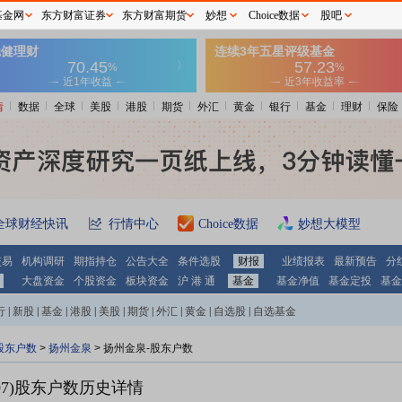
基金网
东方财富证券
东方财富期货
妙想
Choice数据
股吧
情
数据
全球
美股
港股
期货
外汇
黄金
银行
基金
理财
保险
全球财经快讯
行情中心
Choice数据
妙想大模型
交易
机构调研
期指持仓
公告大全
条件选股
财报
业绩报表
最新预告
分
大盘资金
个股资金
板块资金
沪 港 通
基金
基金净值
基金定投
基金
行
|
新股
|
基金
|
港股
|
美股
|
期货
|
外汇
|
黄金
|
自选股
|
自选基金
股东户数
>
扬州金泉
>
扬州金泉-股东户数
7)
股东户数历史详情