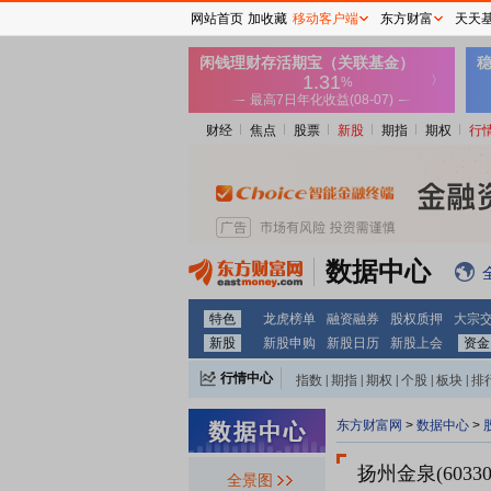
网站首页
加收藏
移动客户端
东方财富
天天
财经
焦点
股票
新股
期指
期权
行
数据中心
特色
龙虎榜单
融资融券
股权质押
大宗
新股
新股申购
新股日历
新股上会
资金
行情中心
指数
|
期指
|
期权
|
个股
|
板块
|
排
东方财富网
>
数据中心
>
扬州金泉(60330
全景图