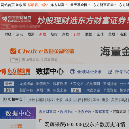
网站首页
加收藏
移动客户端
东方财富
天天基金网
东方财富证券
东方
财经
焦点
股票
新股
期指
期权
行情
数据
全球
美股
港股
数据中心
全球财经快讯
行情中
特色
龙虎榜单
融资融券
股权质押
大宗交易
机构调研
期指持仓
公告
新股
新股申购
新股日历
新股上会
资金
大盘资金
个股资金
板块
行情中心
指数
|
期指
|
期权
|
个股
|
板块
|
排行
|
新股
|
基金
|
港股
|
美股
|
期货
|
外汇
|
黄金
|
自选股
|
自选基金
东方财富网
>
数据中心
>
股东户数
>
宏辉果蔬
>
宏辉果蔬-
宏辉果蔬(603336)
股东户数历史详情
全景图