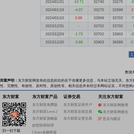
2024/01/31
-10.71
32740
33275
-
2024/01/19
-4.07
33275
32999
2
2024/01/10
0.98
32999
33702
-
2023/12/31
-
33702
33702
2023/12/29
-1.73
33702
33903
-
2023/12/20
-3.88
33903
36089
-2
1
数据
郑重声明：
东方财富网发布此信息的目的在于传播更多信息，与本站立场无关。东方
性、完整性、有效性、及时性、原创性等。相关信息并未经过本网站证实，不对您构
东方财富
东方财富产品
证券交易
关注东方财富
东方财富免费版
东方财富证券开户
东方财富网微博
东方财富Level-2
东方财富在线交易
东方财富网微信
东方财富策略版
东方财富证券交易
意见与建议
妙想投研助理
扫一扫下载
Choice金融终端