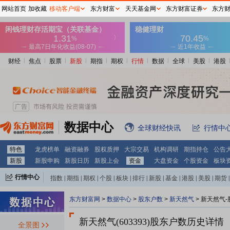
网站首页
加收藏
移动客户端
东方财富
天天基金网
东方财富证券
东方
财经
焦点
股票
新股
期指
期权
行情
数据
全球
美股
港股
数据中心
全球财经快讯
行情中
特色
龙虎榜单
融资融券
股权质押
大宗交易
机构调研
期指持仓
公告
新股
新股申购
新股日历
新股上会
资金
大盘资金
个股资金
板块
行情中心
指数
|
期指
|
期权
|
个股
|
板块
|
排行
|
新股
|
基金
|
港股
|
美股
|
期货
|
外汇
|
黄金
|
自选股
|
自选基金
东方财富网
>
数据中心
>
股东户数
>
新天然气
>
新天然气-
新天然气(603393)
股东户数历史详情
全景图