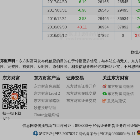
2017/04/30
-6.19
26165
26545
-
2017/03/31
-6.98
26545
29495
-2
2016/12/31
-3.53
29495
36934
-7
2016/09/30
43.11
36934
37892
-
2016/09/12
-
37892
0
37
数据
郑重声明：
东方财富网发布此信息的目的在于传播更多信息，与本站立场无关。东方
性、完整性、有效性、及时性、原创性等。相关信息并未经过本网站证实，不对您构
东方财富
东方财富产品
证券交易
关注东方财富
东方财富免费版
东方财富证券开户
东方财富网微博
东方财富Level-2
东方财富在线交易
东方财富网微信
东方财富策略版
东方财富证券交易
意见与建议
妙想投研助理
扫一扫下载
Choice金融终端
APP
信息网络传播视听节目许可证：0908328号 经营证券期货业务许可证编号：91310
沪ICP证:沪B2-20070217
网站备案号:沪ICP备05006054号-11