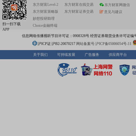
东方财富Level-2
东方财富在线交易
东方财富网微信
东方财富策略版
东方财富证券交易
意见与建议
妙想投研助理
扫一扫下载
Choice金融终端
APP
信息网络传播视听节目许可证：0908328号 经营证券期货业务许可证编号：91310
沪ICP证:沪B2-20070217
网站备案号:沪ICP备05006054号-11
关于我们
可持续发展
广告服务
供应商平台