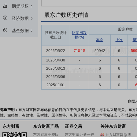
期货期权
股东户数历史详情
经济数据
股东户数
基金数据
股东户数统计
区间涨跌
截止日
幅(%)
本次
上次
增
2026/05/22
710.15
59942
6
59
2026/04/30
-
6
6
2026/03/13
-
6
6
2026/03/06
-
6
6
2025/11/01
-
6
0
数据
郑重声明：
东方财富网发布此信息的目的在于传播更多信息，与本站立场无关。东方
性、完整性、有效性、及时性、原创性等。相关信息并未经过本网站证实，不对您构
东方财富
东方财富产品
证券交易
关注东方财富
东方财富免费版
东方财富证券开户
东方财富网微博