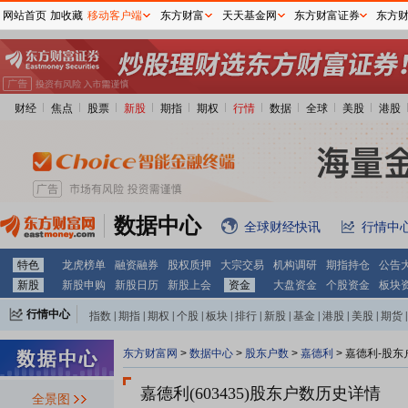
网站首页
加收藏
移动客户端
东方财富
天天基金网
东方财富证券
东方
财经
焦点
股票
新股
期指
期权
行情
数据
全球
美股
港股
数据中心
全球财经快讯
行情中
特色
龙虎榜单
融资融券
股权质押
大宗交易
机构调研
期指持仓
公告
新股
新股申购
新股日历
新股上会
资金
大盘资金
个股资金
板块
行情中心
指数
|
期指
|
期权
|
个股
|
板块
|
排行
|
新股
|
基金
|
港股
|
美股
|
期货
|
外汇
|
黄金
|
自选股
|
自选基金
东方财富网
>
数据中心
>
股东户数
>
嘉德利
>
嘉德利-股东
嘉德利(603435)
股东户数历史详情
全景图