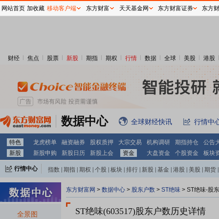
网站首页
加收藏
移动客户端
东方财富
天天基金网
东方财富证券
东方
财经
焦点
股票
新股
期指
期权
行情
数据
全球
美股
港股
数据中心
全球财经快讯
行情中
特色
龙虎榜单
融资融券
股权质押
大宗交易
机构调研
期指持仓
公告
新股
新股申购
新股日历
新股上会
资金
大盘资金
个股资金
板块
行情中心
指数
|
期指
|
期权
|
个股
|
板块
|
排行
|
新股
|
基金
|
港股
|
美股
|
期货
|
外汇
|
黄金
|
自选股
|
自选基金
东方财富网
>
数据中心
>
股东户数
>
ST绝味
>
ST绝味-股
ST绝味(603517)
股东户数历史详情
全景图