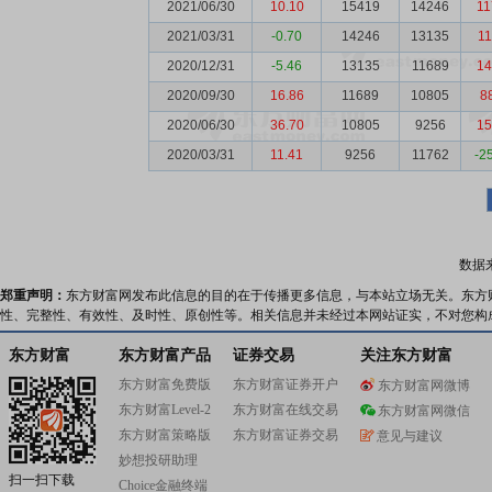
2021/06/30
10.10
15419
14246
11
2021/03/31
-0.70
14246
13135
11
2020/12/31
-5.46
13135
11689
14
2020/09/30
16.86
11689
10805
8
2020/06/30
36.70
10805
9256
15
2020/03/31
11.41
9256
11762
-2
数据
郑重声明：
东方财富网发布此信息的目的在于传播更多信息，与本站立场无关。东方
性、完整性、有效性、及时性、原创性等。相关信息并未经过本网站证实，不对您构
东方财富
东方财富产品
证券交易
关注东方财富
东方财富免费版
东方财富证券开户
东方财富网微博
东方财富Level-2
东方财富在线交易
东方财富网微信
东方财富策略版
东方财富证券交易
意见与建议
妙想投研助理
扫一扫下载
Choice金融终端