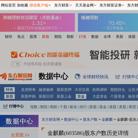
网站首页
加收藏
移动客户端
东方财富
天天基金网
东方财富证券
东方
财经
焦点
股票
新股
期指
期权
行情
数据
全球
美股
港股
数据中心
全球财经快讯
行情中
特色
龙虎榜单
融资融券
股权质押
大宗交易
机构调研
期指持仓
公告
新股
新股申购
新股日历
新股上会
资金
大盘资金
个股资金
板块
行情中心
指数
|
期指
|
期权
|
个股
|
板块
|
排行
|
新股
|
基金
|
港股
|
美股
|
期货
|
外汇
|
黄金
|
自选股
|
自选基金
东方财富网
>
数据中心
>
股东户数
>
金麒麟
>
金麒麟-股东
金麒麟(603586)
股东户数历史详情
全景图