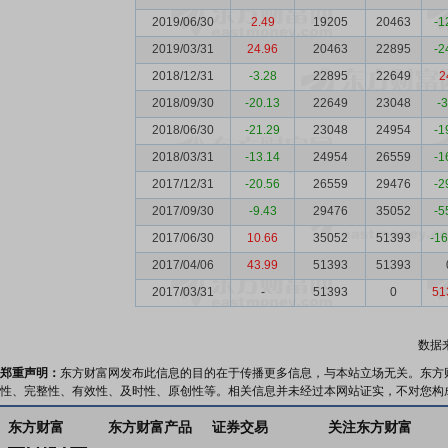
2019/06/30
2.49
19205
20463
-1
2019/03/31
24.96
20463
22895
-2
2018/12/31
-3.28
22895
22649
2
2018/09/30
-20.13
22649
23048
-
2018/06/30
-21.29
23048
24954
-1
2018/03/31
-13.14
24954
26559
-1
2017/12/31
-20.56
26559
29476
-2
2017/09/30
-9.43
29476
35052
-5
2017/06/30
10.66
35052
51393
-1
2017/04/06
43.99
51393
51393
2017/03/31
-
51393
0
51
数据
郑重声明：
东方财富网发布此信息的目的在于传播更多信息，与本站立场无关。东方
性、完整性、有效性、及时性、原创性等。相关信息并未经过本网站证实，不对您构
东方财富
东方财富产品
证券交易
关注东方财富