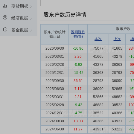
期货期权
股东户数历史详情
经济数据
股东户数
基金数据
股东户数统计
区间涨跌
截止日
幅(%)
本次
上次
增
2026/06/30
-16.96
75077
41665
33
2026/03/31
2.26
41665
43278
-1
2026/02/28
-0.92
43278
36363
69
2025/12/31
-15.42
36363
28793
75
2025/09/30
36.61
28793
36090
-7
2025/06/30
7.17
36090
52865
-16
2025/03/31
2.31
52865
48882
39
2025/02/28
-9.42
48882
38522
10
2024/12/31
-4.75
38522
40386
-1
2024/09/30
13.03
40386
43931
-3
2024/06/30
11.27
43931
53222
-9