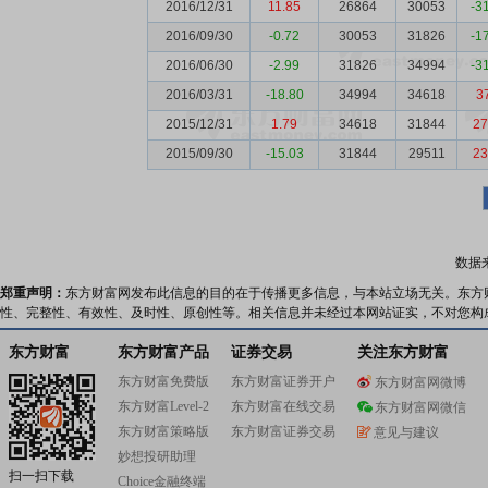
2016/12/31
11.85
26864
30053
-3
2016/09/30
-0.72
30053
31826
-1
2016/06/30
-2.99
31826
34994
-3
2016/03/31
-18.80
34994
34618
3
2015/12/31
1.79
34618
31844
27
2015/09/30
-15.03
31844
29511
23
数据
郑重声明：
东方财富网发布此信息的目的在于传播更多信息，与本站立场无关。东方
性、完整性、有效性、及时性、原创性等。相关信息并未经过本网站证实，不对您构
东方财富
东方财富产品
证券交易
关注东方财富
东方财富免费版
东方财富证券开户
东方财富网微博
东方财富Level-2
东方财富在线交易
东方财富网微信
东方财富策略版
东方财富证券交易
意见与建议
妙想投研助理
扫一扫下载
Choice金融终端