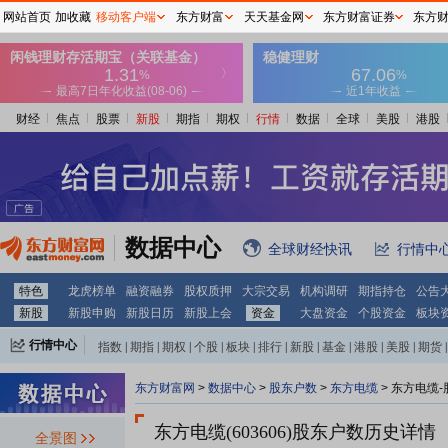
网站首页
加收藏
移动客户端
东方财富
天天基金网
东方财富证券
东方
财经
焦点
股票
新股
期指
期权
行情
数据
全球
美股
港股
数据中心
全球财经快讯
行情中
特色
龙虎榜单
融资融券
股权质押
大宗交易
机构调研
期指持仓
公告
新股
新股申购
新股日历
新股上会
资金
大盘资金
个股资金
板块
行情中心
指数
|
期指
|
期权
|
个股
|
板块
|
排行
|
新股
|
基金
|
港股
|
美股
|
期货
|
外汇
|
黄金
|
自选股
|
自选基金
东方财富网
>
数据中心
>
股东户数
>
东方电缆
>
东方电缆-
东方电缆(603606)
股东户数历史详情
全景图