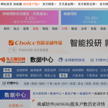
网站首页
加收藏
移动客户端
东方财富
天天基金网
东方财富证券
东方
财经
焦点
股票
新股
期指
期权
行情
数据
全球
美股
港股
数据中心
全球财经快讯
行情中
特色
龙虎榜单
融资融券
股权质押
大宗交易
机构调研
期指持仓
公告
新股
新股申购
新股日历
新股上会
资金
大盘资金
个股资金
板块
行情中心
指数
|
期指
|
期权
|
个股
|
板块
|
排行
|
新股
|
基金
|
港股
|
美股
|
期货
|
外汇
|
黄金
|
自选股
|
自选基金
东方财富网
>
数据中心
>
股东户数
>
南威软件
>
南威软件-
南威软件(603636)
股东户数历史详情
全景图