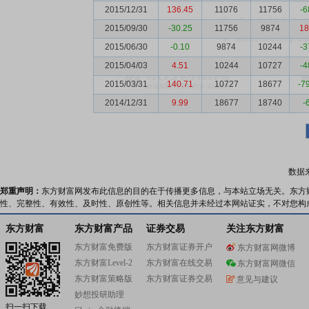
2015/12/31
136.45
11076
11756
-6
2015/09/30
-30.25
11756
9874
18
2015/06/30
-0.10
9874
10244
-3
2015/04/03
4.51
10244
10727
-4
2015/03/31
140.71
10727
18677
-7
2014/12/31
9.99
18677
18740
-
数据
郑重声明：
东方财富网发布此信息的目的在于传播更多信息，与本站立场无关。东方
性、完整性、有效性、及时性、原创性等。相关信息并未经过本网站证实，不对您构
东方财富
东方财富产品
证券交易
关注东方财富
东方财富免费版
东方财富证券开户
东方财富网微博
东方财富Level-2
东方财富在线交易
东方财富网微信
东方财富策略版
东方财富证券交易
意见与建议
妙想投研助理
扫一扫下载