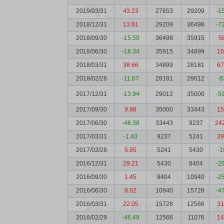
2019/03/31
43.23
27653
29209
-1
2018/12/31
13.61
29209
36498
-7
2018/09/30
-15.50
36498
35915
5
2018/06/30
-18.34
35915
34899
10
2018/03/31
38.66
34899
28181
67
2018/02/28
-11.67
28181
29012
-8
2017/12/31
-13.94
29012
35000
-5
2017/09/30
9.88
35000
33443
15
2017/06/30
-48.38
33443
9237
24
2017/03/31
-1.40
9237
5241
39
2017/02/28
5.95
5241
5430
-1
2016/12/31
29.21
5430
8404
-2
2016/09/30
1.45
8404
10940
-2
2016/06/30
8.02
10940
15728
-4
2016/03/31
22.05
15728
12566
31
2016/02/29
-46.49
12566
11076
14